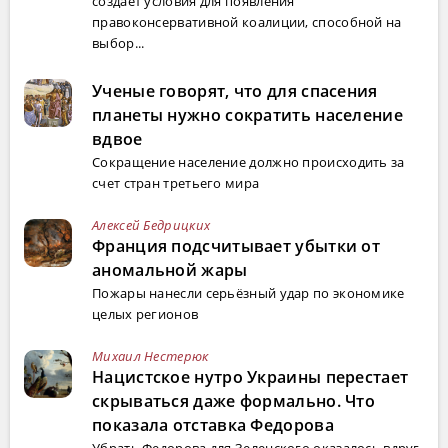
создает условия для появления
правоконсервативной коалиции, способной на
выбор...
Ученые говорят, что для спасения
планеты нужно сократить население
вдвое
Сокращение население должно происходить за
счет стран третьего мира
Алексей Бедрицких
Франция подсчитывает убытки от
аномальной жары
Пожары нанесли серьёзный удар по экономике
целых регионов
Михаил Нестерюк
Нацистское нутро Украины перестает
скрываться даже формально. Что
показала отставка Федорова
Убрать Федорова для Зеленского оказалось вдруг