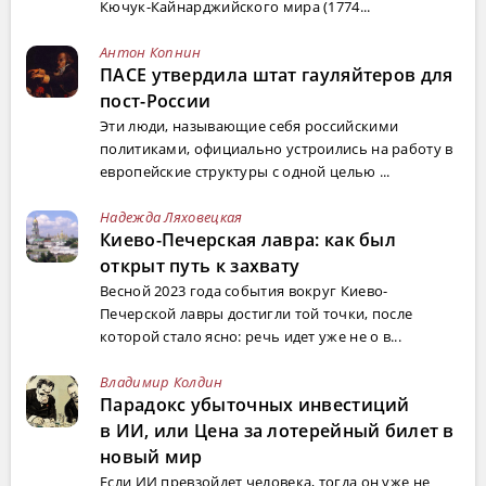
Кючук-Кайнарджийского мира (1774...
Антон Копнин
ПАСЕ утвердила штат гауляйтеров для
пост-России
Эти люди, называющие себя российскими
политиками, официально устроились на работу в
европейские структуры с одной целью ...
Надежда Ляховецкая
Киево-Печерская лавра: как был
открыт путь к захвату
Весной 2023 года события вокруг Киево-
Печерской лавры достигли той точки, после
которой стало ясно: речь идет уже не о в...
Владимир Колдин
Парадокс убыточных инвестиций
в ИИ, или Цена за лотерейный билет в
новый мир
Если ИИ превзойдет человека, тогда он уже не