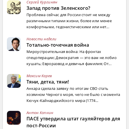
Сергей Кургинян
Запад против Зеленского?
Проблема сейчас для России стоит не между
различными типами жизни, более или менее
комфортными, гедонистическими или нет...
Новости недели
Тотально-точечная война
Мироустроительная война: На фронтах
спецоперации; Демократия — это вам не лобио
кушать; Евроразвод и девичья фамилия; От...
Максим Карев
Тяни, детка, тяни!
Анкара сделала заявку по итогам СВО стать
хозяином Черного моря, чего не было с момента
Кючук-Кайнарджийского мира (1774...
Антон Копнин
ПАСЕ утвердила штат гауляйтеров для
пост-России