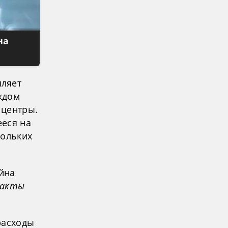
на
пляет
аждом
 центры.
ееся на
кольких
йна
 акты
расходы