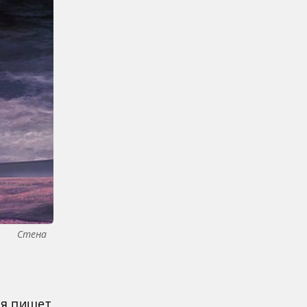
Стена
ря пишет