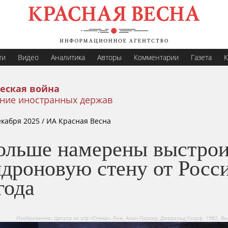
ти
Видео
Аналитика
Авторы
Комментарии
Газета
К
еская война
ние иностранных держав
екабря 2025
/ ИА Красная Весна
ольше намерены выстрои
дроновую стену от Росси
года
Изображение: Цитата из х/ф «Стена». Реж. Алан Паркер, Джеральд Скарф. 1982. В