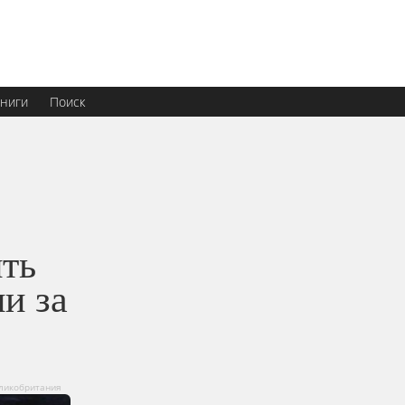
ниги
Поиск
ть
и за
еликобритания