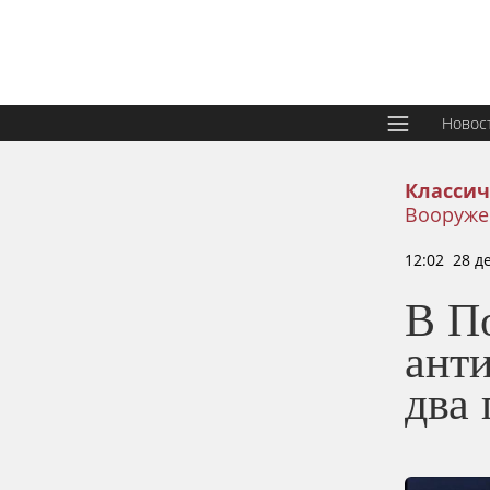
Новос
Классич
Вооруже
12:02 28 д
В П
анти
два 