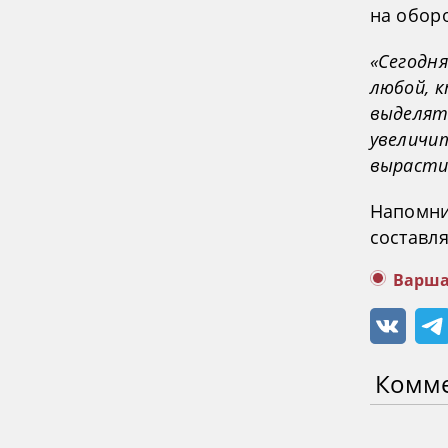
на оборо
«Сегодня
любой, 
выделять
увеличит
вырасти
Напомни
составл
Варша
Комм