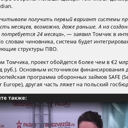
dian.
считываем получить первый вариант системы п
сть месяцев, возможно, даже раньше. А на создан
 потребуется 24 месяца»
, — заявил Томчик в ин
По словам чиновника, система будет интегрирова
ующие структуры ПВО.
ам Томчика, проект обойдется более чем в €2 мл
рд руб.). Основным источником финансирования 
вропейская программа оборонных займов SAFE (Se
or Europe), другая часть ляжет на польский госбю
те также: