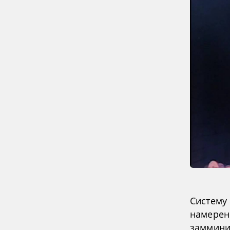
Систему
намерена
заммини