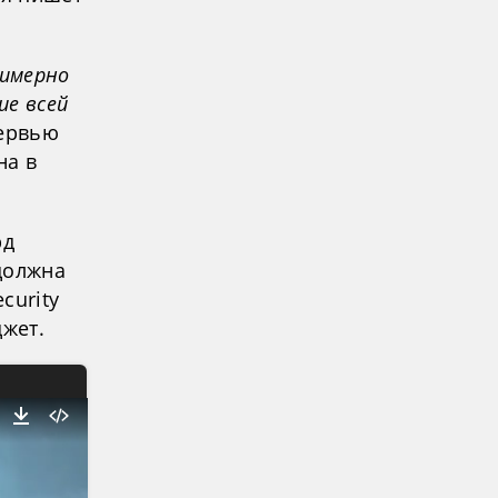
римерно
ие всей
тервью
на в
рд
должна
curity
джет.