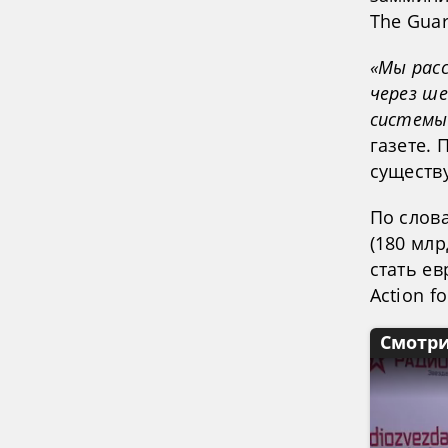
The Guar
«Мы рас
через ше
системы
газете. 
существ
По слов
(180 мл
стать е
Action f
Смотри