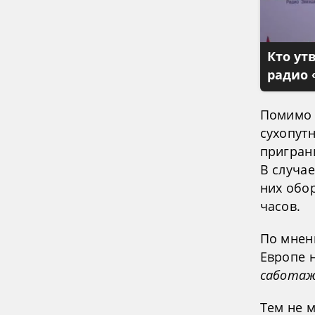
Кто ут
радио 
Помимо 
сухопутн
пригран
В случа
них обо
часов.
По мнен
Европе 
саботаж
Тем не 