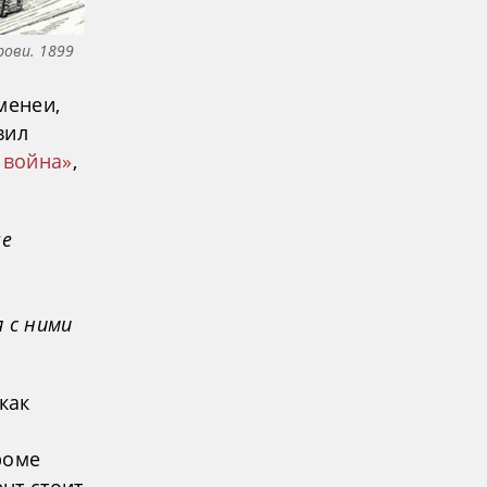
рови. 1899
менеи,
вил
 война»
,
ые
 с ними
как
роме
нт стоит