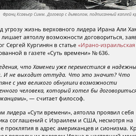
Франц Ксавьер Симм. Договор с дьяволом, подписанный каплей к
од угрозу жизнь верховного лидера Ирана Али Ха
 лишает аятоллу возможности договориться, зая
ог Сергей Кургинян в статье
«Ирано-израильская
ванной в газете «Суть времени» № 636.
едения, что Хаменеи уже переместился в надежн
. И не выходит оттуда. Что это значит? Что
тяне с ума великого обнулили возможности
енного человека, который хотел бы договориться
иканцами»
, — считает философ.
м лидера «Сути времени», аятолла проявил себя 
ика соглашений с Израилем и США, несмотря на
е проклятия в адрес американцев и сионизма. К
еред верховным лидером Ирана в настоящий моме