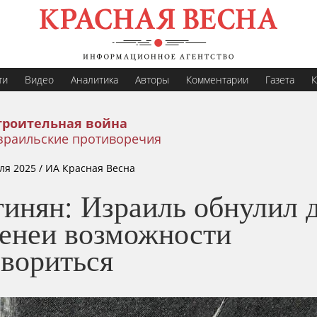
ти
Видео
Аналитика
Авторы
Комментарии
Газета
К
троительная война
зраильские противоречия
ля 2025
/ ИА Красная Весна
гинян: Израиль обнулил 
енеи возможности
овориться