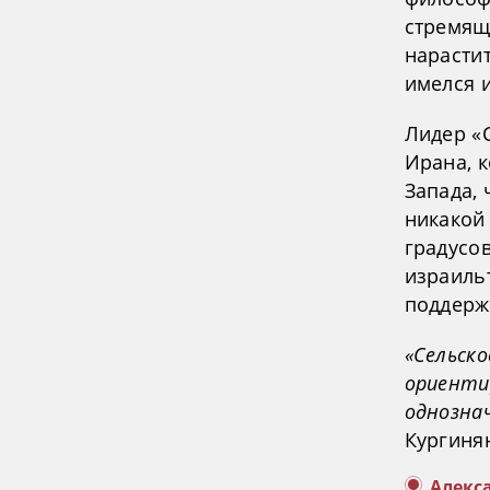
стремящ
нарасти
имелся и
Лидер «
Ирана, 
Запада, 
никакой 
градусо
израиль
поддерж
«Сельско
ориенти
однозна
Кургиня
Алекс