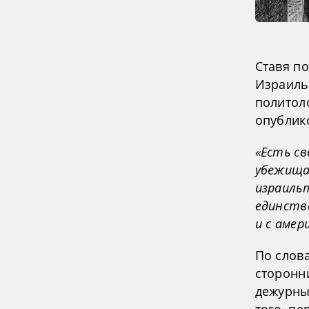
Ставя п
Израиль
политол
опублико
«Есть св
убежища
израиль
единств
и с амер
По слова
сторонн
дежурны
того, п