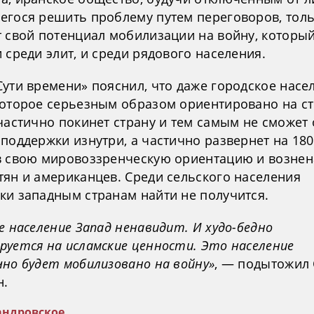
егося решить проблему путем переговоров, тол
т свой потенциал мобилизации на войну, которы
 среди элит, и среди рядового населения.
Сути времени» пояснил, что даже городское насе
которое серьезным образом ориентировано на с
частично покинет страну и тем самым не сможет 
поддержки изнутри, а частично развернет на 180
в свою мировоззренческую ориентацию и вознен
тян и американцев. Среди сельского населения
ки западным странам найти не получится.
е население Запад ненавидит. И худо-бедно
руется на исламские ценности. Это население
чно будет мобилизовано на войну»
, — подытожил
н.
андровское