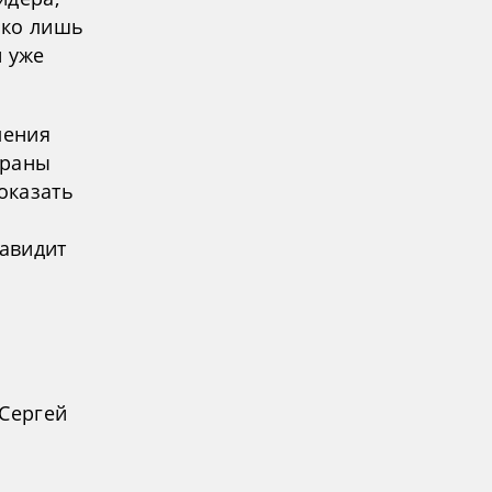
ько лишь
й уже
ления
траны
оказать
авидит
 Сергей