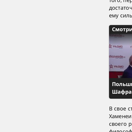
достато
ему сил
Смотри
Польши
Шафран
В свое с
Хаменеи 
своего 
философ