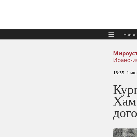
Новос
Мироус
Ирано-и
13:35 1 ию
Кур
Хам
дог