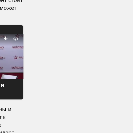
 может
 и
рны и
т к
ю
идера,