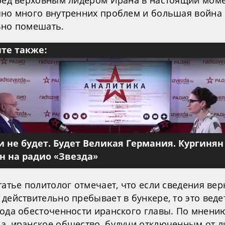
чно много внутренних проблем и большая война
ьно помешать.
те также:
 не будет. Будет Великая Германия. Кургинян
 на радио «Звезда»
татье политолог отмечает, что если сведения ве
действительно пребывает в бункере, то это веде
рода обесточенности иранского главы. По мнени
а, иранское общество, будучи отключенным от л