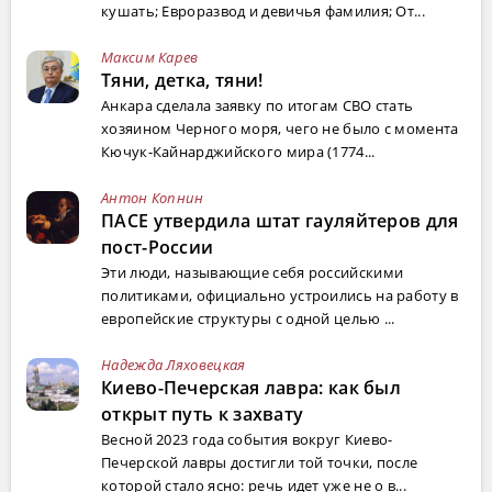
кушать; Евроразвод и девичья фамилия; От...
Максим Карев
Тяни, детка, тяни!
Анкара сделала заявку по итогам СВО стать
хозяином Черного моря, чего не было с момента
Кючук-Кайнарджийского мира (1774...
Антон Копнин
ПАСЕ утвердила штат гауляйтеров для
пост-России
Эти люди, называющие себя российскими
политиками, официально устроились на работу в
европейские структуры с одной целью ...
Надежда Ляховецкая
Киево-Печерская лавра: как был
открыт путь к захвату
Весной 2023 года события вокруг Киево-
Печерской лавры достигли той точки, после
которой стало ясно: речь идет уже не о в...