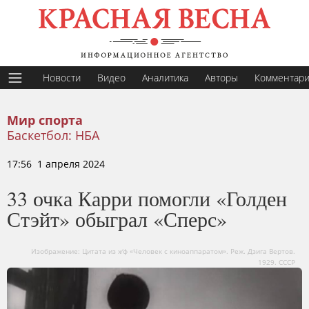
Новости
Видео
Аналитика
Авторы
Комментар
Мир спорта
Баскетбол: НБА
17:56 1 апреля 2024
33 очка Карри помогли «Голден
Стэйт» обыграл «Сперс»
Изображение: Цитата из х∕ф «Человек с киноаппаратом». Реж. Дзига Вертов.
1929. СССР