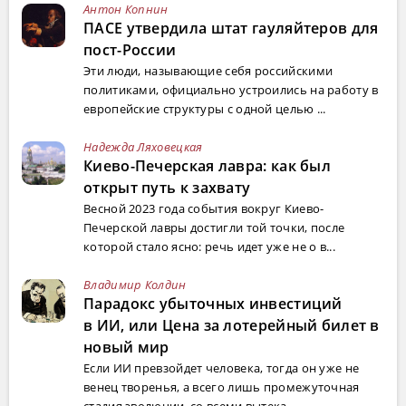
Антон Копнин
ПАСЕ утвердила штат гауляйтеров для
пост-России
Эти люди, называющие себя российскими
политиками, официально устроились на работу в
европейские структуры с одной целью ...
Надежда Ляховецкая
Киево-Печерская лавра: как был
открыт путь к захвату
Весной 2023 года события вокруг Киево-
Печерской лавры достигли той точки, после
которой стало ясно: речь идет уже не о в...
Владимир Колдин
Парадокс убыточных инвестиций
в ИИ, или Цена за лотерейный билет в
новый мир
Если ИИ превзойдет человека, тогда он уже не
венец творенья, а всего лишь промежуточная
стадия эволюции, со всеми вытека...