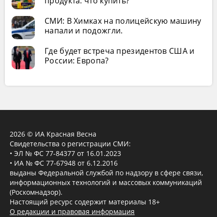
продукта: что купить?
СМИ: В Химках на полицейскую машину
напали и подожгли.
Где будет встреча президентов США и
России: Европа?
2026 © ИА Красная Весна
Свидетельства о регистрации СМИ:
• ЭЛ № ФС 77-84377 от 16.01.2023
• ИА № ФС 77-67948 от 6.12.2016
выданы Федеральной службой по надзору в сфере связи,
информационных технологий и массовых коммуникаций
(Роскомнадзор).
Настоящий ресурс содержит материалы 18+
О редакции и правовая информация