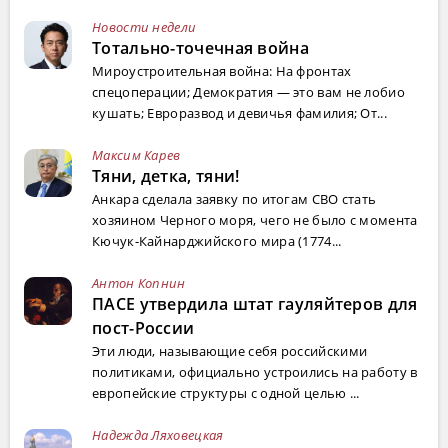
Новости недели
Тотально-точечная война
Мироустроительная война: На фронтах
спецоперации; Демократия — это вам не лобио
кушать; Евроразвод и девичья фамилия; От...
Максим Карев
Тяни, детка, тяни!
Анкара сделала заявку по итогам СВО стать
хозяином Черного моря, чего не было с момента
Кючук-Кайнарджийского мира (1774...
Антон Копнин
ПАСЕ утвердила штат гауляйтеров для
пост-России
Эти люди, называющие себя российскими
политиками, официально устроились на работу в
европейские структуры с одной целью ...
Надежда Ляховецкая