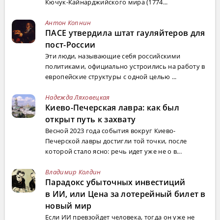
Кючук-Кайнарджийского мира (1774...
Антон Копнин
ПАСЕ утвердила штат гауляйтеров для
пост-России
Эти люди, называющие себя российскими
политиками, официально устроились на работу в
европейские структуры с одной целью ...
Надежда Ляховецкая
Киево-Печерская лавра: как был
открыт путь к захвату
Весной 2023 года события вокруг Киево-
Печерской лавры достигли той точки, после
которой стало ясно: речь идет уже не о в...
Владимир Колдин
Парадокс убыточных инвестиций
в ИИ, или Цена за лотерейный билет в
новый мир
Если ИИ превзойдет человека, тогда он уже не