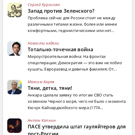
Сергей Кургинян
Запад против Зеленского?
Проблема сейчас для России стоит не между
различными типами жизни, более или менее
комфортными, гедонистическими или нет...
Новости недели
Тотально-точечная война
Мироустроительная война: На фронтах
спецоперации; Демократия — это вам не лобио
кушать; Евроразвод и девичья фамилия; От...
Максим Карев
Тяни, детка, тяни!
Анкара сделала заявку по итогам СВО стать
хозяином Черного моря, чего не было с момента
Кючук-Кайнарджийского мира (1774...
Антон Копнин
ПАСЕ утвердила штат гауляйтеров для
пост-России