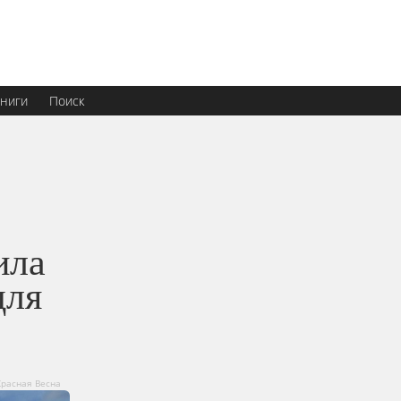
ниги
Поиск
ила
для
расная Весна