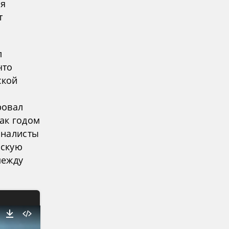
ля
т
л
что
ской
ровал
как годом
рналисты
ескую
между