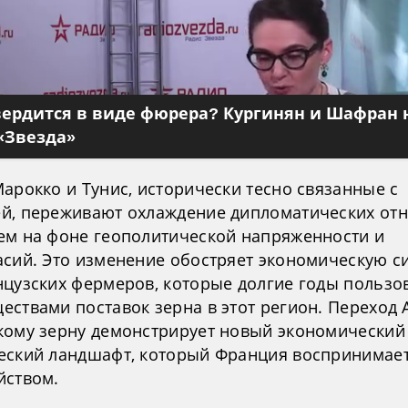
вердится в виде фюрера? Кургинян и Шафран 
«Звезда»
арокко и Тунис, исторически тесно связанные с
й, переживают охлаждение дипломатических от
ем на фоне геополитической напряженности и
асий. Это изменение обостряет экономическую с
нцузских фермеров, которые долгие годы пользо
ествами поставок зерна в этот регион. Переход 
кому зерну демонстрирует новый экономический
еский ландшафт, который Франция воспринимает
йством.