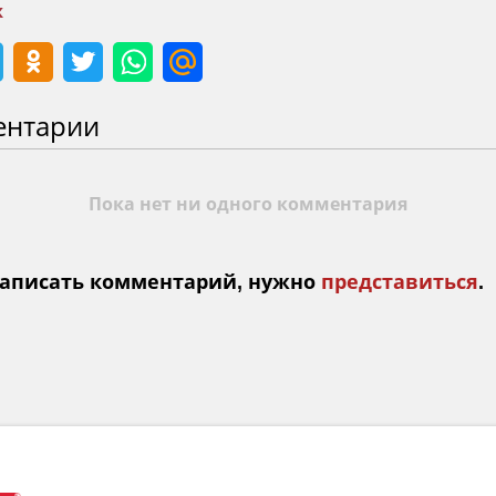
ж
ентарии
Пока нет ни одного комментария
аписать комментарий, нужно
представиться
.