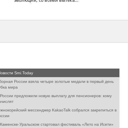
эволюции, со всеми вытека...