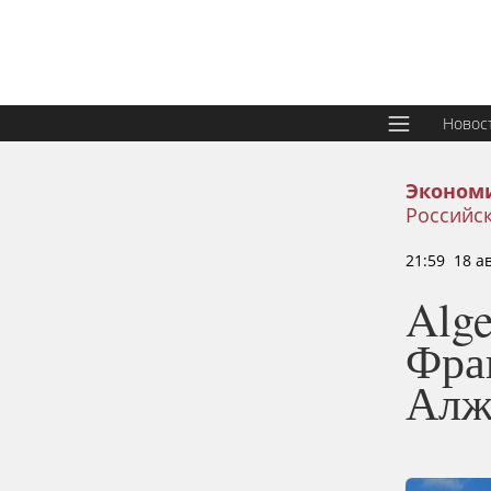
Новос
Эконом
Российск
21:59 18 а
Alge
Фра
Алж