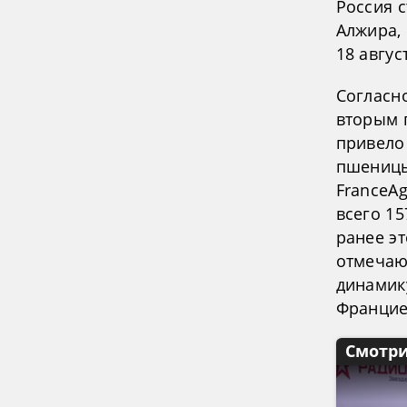
Россия 
Алжира,
18 авгус
Согласн
вторым 
привело
пшеницы
FranceAg
всего 15
ранее эт
отмечаю
динамик
Францие
Смотри