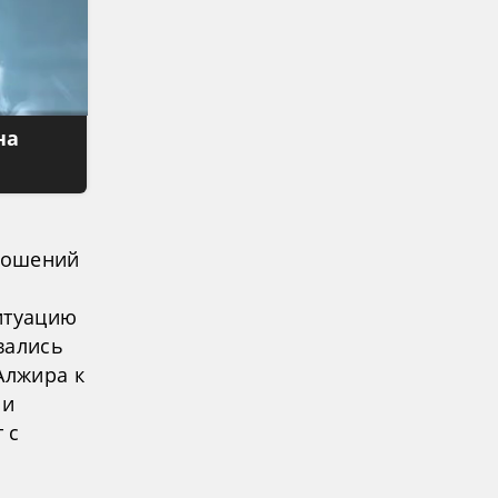
на
ношений
итуацию
вались
Алжира к
 и
 с