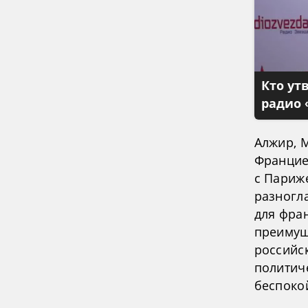
Кто ут
радио 
Алжир, М
Францие
с Париж
разногл
для фра
преимущ
российс
политич
беспоко