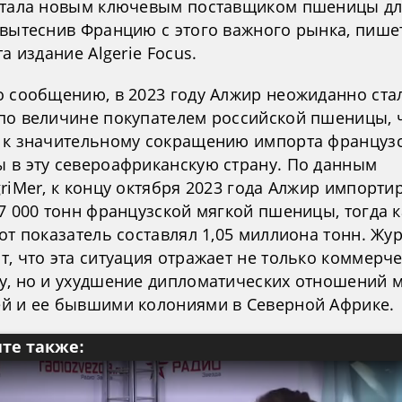
стала новым ключевым поставщиком пшеницы д
 вытеснив Францию с этого важного рынка, пише
та издание Algerie Focus.
о сообщению, в 2023 году Алжир неожиданно ста
по величине покупателем российской пшеницы, 
 к значительному сокращению импорта француз
 в эту североафриканскую страну. По данным
riMer, к концу октября 2023 года Алжир импорти
7 000 тонн французской мягкой пшеницы, тогда 
от показатель составлял 1,05 миллиона тонн. Жу
т, что эта ситуация отражает не только коммерч
у, но и ухудшение дипломатических отношений 
й и ее бывшими колониями в Северной Африке.
те также: