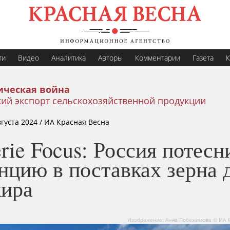
ти
Видео
Аналитика
Авторы
Комментарии
Газета
К
ическая война
ий экспорт сельскохозяйственной продукции
вгуста 2024
/ ИА Красная Весна
rie Focus: Россия потесн
нцию в поставках зерна 
ира
Изображение: Анна Побежимова © ИА К