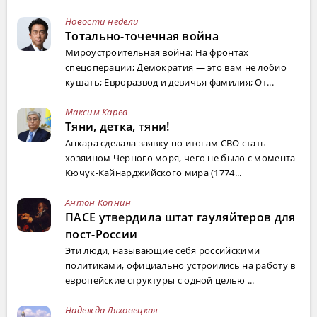
Новости недели
Тотально-точечная война
Мироустроительная война: На фронтах
спецоперации; Демократия — это вам не лобио
кушать; Евроразвод и девичья фамилия; От...
Максим Карев
Тяни, детка, тяни!
Анкара сделала заявку по итогам СВО стать
хозяином Черного моря, чего не было с момента
Кючук-Кайнарджийского мира (1774...
Антон Копнин
ПАСЕ утвердила штат гауляйтеров для
пост-России
Эти люди, называющие себя российскими
политиками, официально устроились на работу в
европейские структуры с одной целью ...
Надежда Ляховецкая