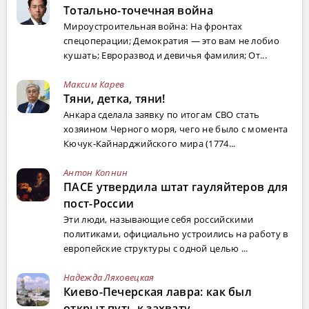
Тотально-точечная война
Мироустроительная война: На фронтах
спецоперации; Демократия — это вам не лобио
кушать; Евроразвод и девичья фамилия; От...
Максим Карев
Тяни, детка, тяни!
Анкара сделала заявку по итогам СВО стать
хозяином Черного моря, чего не было с момента
Кючук-Кайнарджийского мира (1774...
Антон Копнин
ПАСЕ утвердила штат гауляйтеров для
пост-России
Эти люди, называющие себя российскими
политиками, официально устроились на работу в
европейские структуры с одной целью ...
Надежда Ляховецкая
Киево-Печерская лавра: как был
открыт путь к захвату