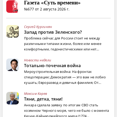
Газета «Суть времени»
№677 от 2 августа 2026 г.
Сергей Кургинян
Запад против Зеленского?
Проблема сейчас для России стоит не между
различными типами жизни, более или менее
комфортными, гедонистическими или нет...
Новости недели
Тотально-точечная война
Мироустроительная война: На фронтах
спецоперации; Демократия — это вам не лобио
кушать; Евроразвод и девичья фамилия; От...
Максим Карев
Тяни, детка, тяни!
Анкара сделала заявку по итогам СВО стать
хозяином Черного моря, чего не было с момента
Кючук-Кайнарджийского мира (1774...