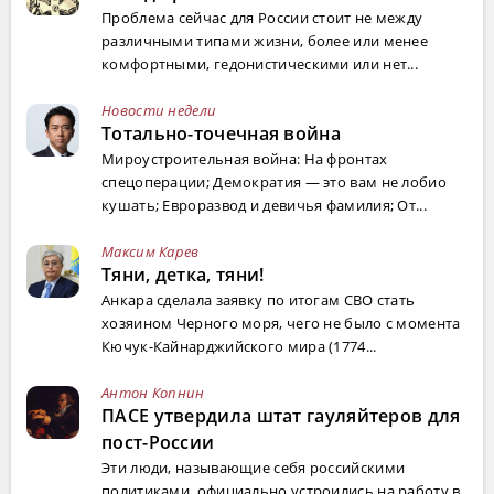
Проблема сейчас для России стоит не между
различными типами жизни, более или менее
комфортными, гедонистическими или нет...
Новости недели
Тотально-точечная война
Мироустроительная война: На фронтах
спецоперации; Демократия — это вам не лобио
кушать; Евроразвод и девичья фамилия; От...
Максим Карев
Тяни, детка, тяни!
Анкара сделала заявку по итогам СВО стать
хозяином Черного моря, чего не было с момента
Кючук-Кайнарджийского мира (1774...
Антон Копнин
ПАСЕ утвердила штат гауляйтеров для
пост-России
Эти люди, называющие себя российскими
политиками, официально устроились на работу в