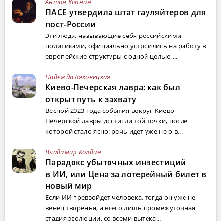
Антон Копнин
ПАСЕ утвердила штат гауляйтеров для
пост-России
Эти люди, называющие себя российскими
политиками, официально устроились на работу в
европейские структуры с одной целью ...
Надежда Ляховецкая
Киево-Печерская лавра: как был
открыт путь к захвату
Весной 2023 года события вокруг Киево-
Печерской лавры достигли той точки, после
которой стало ясно: речь идет уже не о в...
Владимир Колдин
Парадокс убыточных инвестиций
в ИИ, или Цена за лотерейный билет в
новый мир
Если ИИ превзойдет человека, тогда он уже не
венец творенья, а всего лишь промежуточная
стадия эволюции, со всеми вытека...