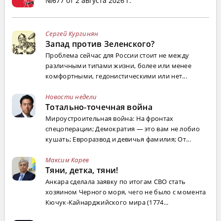
№677 от 2 августа 2026 г.
Сергей Кургинян
Запад против Зеленского?
Проблема сейчас для России стоит не между
различными типами жизни, более или менее
комфортными, гедонистическими или нет...
Новости недели
Тотально-точечная война
Мироустроительная война: На фронтах
спецоперации; Демократия — это вам не лобио
кушать; Евроразвод и девичья фамилия; От...
Максим Карев
Тяни, детка, тяни!
Анкара сделала заявку по итогам СВО стать
хозяином Черного моря, чего не было с момента
Кючук-Кайнарджийского мира (1774...