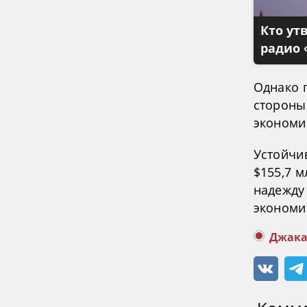
Кто ут
радио 
Однако 
стороны
экономи
Устойчи
$155,7 
надежду
экономик
Джака