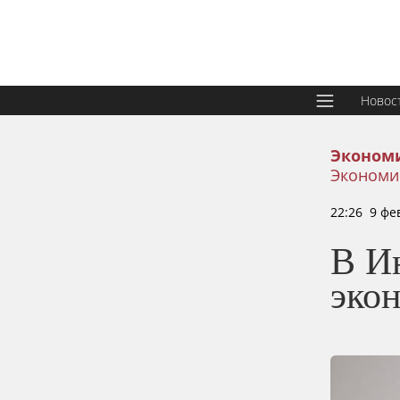
Новос
Эконом
Экономи
22:26 9 фе
В И
эко