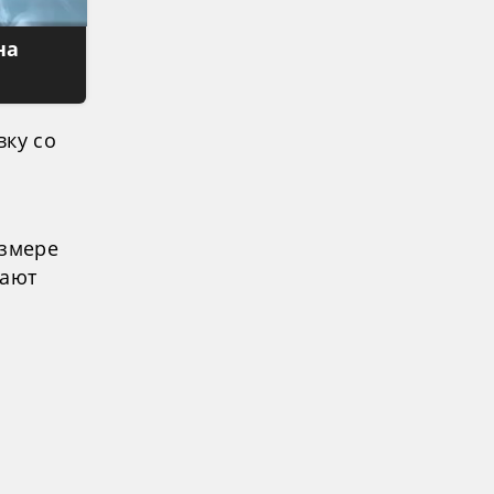
на
вку со
азмере
дают