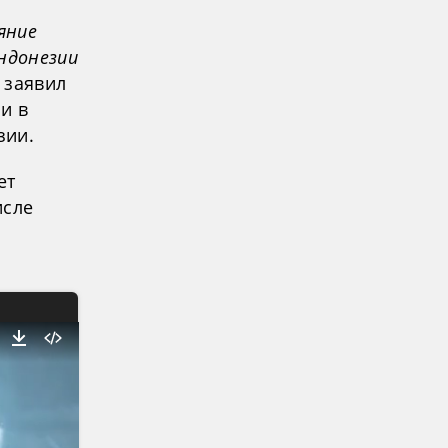
яние
ндонезии
 заявил
и в
зии.
ет
исле
й