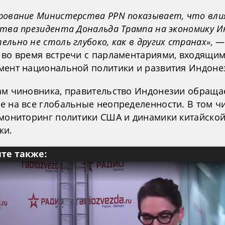
рование Министерства PPN показывает, что вли
ства президента Дональда Трампа на экономику И
льно не столь глубоко, как в других странах»
, —
 во время встречи с парламентариями, входящим
мент национальной политики и развития Индоне
ам чиновника, правительство Индонезии обраща
е на все глобальные неопределенности. В том ч
 мониторинг политики США и динамики китайско
ки.
те также: