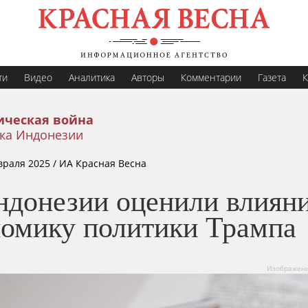
ти
Видео
Аналитика
Авторы
Комментарии
Газета
К
ическая война
ка Индонезии
враля 2025
/ ИА Красная Весна
ндонезии оценили влияни
номику политики Трампа
Изображение