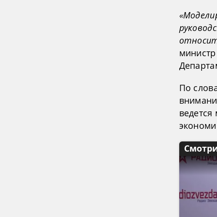
«Модели
руковод
относите
министр
Департа
По слов
внимани
ведется
экономи
Смотри