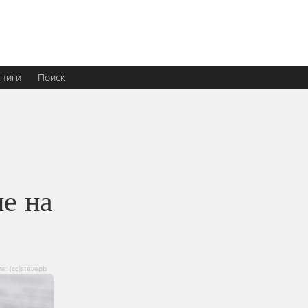
ниги
Поиск
е на
: (cc)stevepb