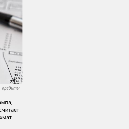
и. Кредиты
ампа,
считает
хмат