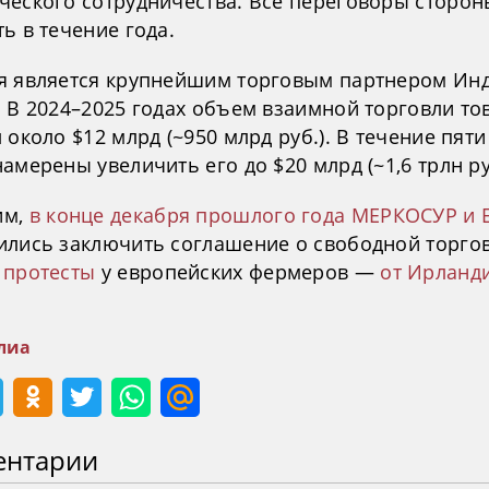
ческого сотрудничества. Все переговоры сторон
ь в течение года.
я является крупнейшим торговым партнером Инд
. В 2024–2025 годах объем взаимной торговли т
 около $12 млрд (~950 млрд руб.). В течение пяти
амерены увеличить его до $20 млрд (~1,6 трлн ру
им,
в конце декабря прошлого года МЕРКОСУР и 
ились заключить соглашение о свободной торго
 протесты
у европейских фермеров —
от Ирланд
.
лиа
ентарии