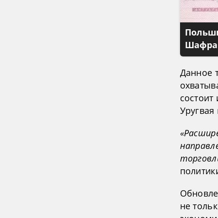
Польши
Шафран
Данное т
охватыв
состоит 
Уругвая 
«Расшир
направл
торговл
политик
Обновле
не толь