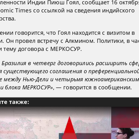
енности Индии Пиюш Гоял, сообщает 16 октября
nomic Times со ссылкой на сведения индийского
рства.
нии говорится, что Гоял находится с визитом в
. Он провел встречу с Алкмином. Политики, в ча
и тему договора с МЕРКОСУР.
 Бразилия в четверг договорились расширить сфе
я существующего соглашения о преференциально
е между Нью-Дели и четырьмя южноамериканским
и блока МЕРКОСУР»
, — говорится в сообщении.
те также: