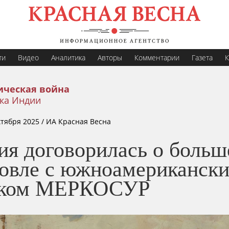
ти
Видео
Аналитика
Авторы
Комментарии
Газета
К
ическая война
ка Индии
ктября 2025
/ ИА Красная Весна
ия договорилась о больш
говле с южноамериканск
ком МЕРКОСУР