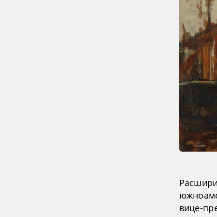
Расшири
южноаме
вице-пр