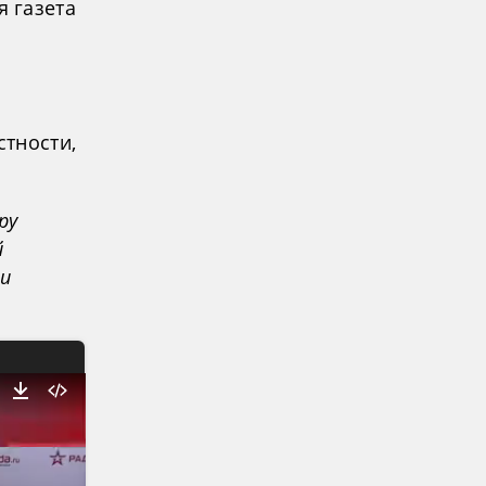
 газета
стности,
ру
й
и