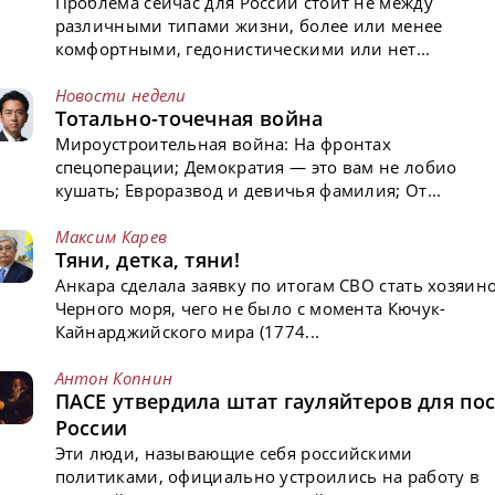
Проблема сейчас для России стоит не между
различными типами жизни, более или менее
комфортными, гедонистическими или нет...
Новости недели
Тотально-точечная война
Мироустроительная война: На фронтах
спецоперации; Демократия — это вам не лобио
кушать; Евроразвод и девичья фамилия; От...
Максим Карев
Тяни, детка, тяни!
Анкара сделала заявку по итогам СВО стать хозяин
Черного моря, чего не было с момента Кючук-
Кайнарджийского мира (1774...
Антон Копнин
ПАСЕ утвердила штат гауляйтеров для пос
России
Эти люди, называющие себя российскими
политиками, официально устроились на работу в