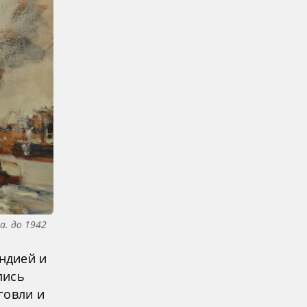
а. до 1942
ндией и
лись
говли и