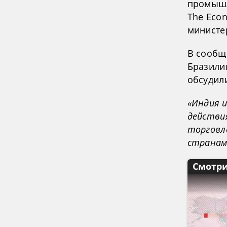
промышл
The Eco
министе
В сообще
Бразилии
обсудил
«Индия и
действи
торговл
странам
Смотри