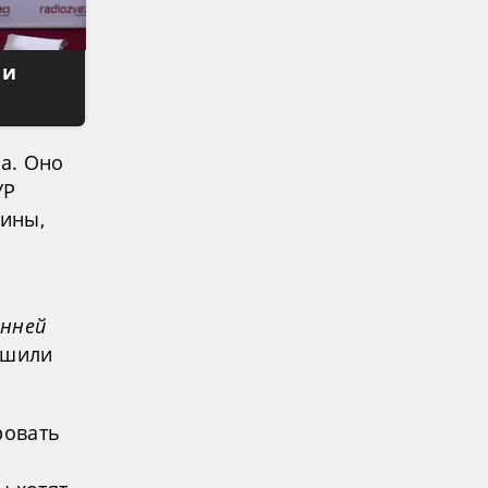
 и
да. Оно
УР
тины,
онней
ешили
ровать