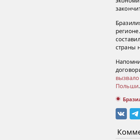
экономи
закончит
Бразили
регионе
составил
страны н
Напомн
договор
вызвало
Польши
Брази
Комм