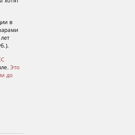
ы хотят
ии в
оварами
 лет
б.).
ЕС
вле.
Это
ии до