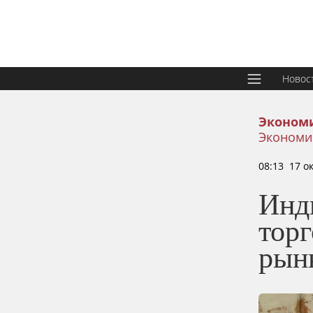
Новос
Эконом
Экономи
08:13 17 о
Инд
тор
рын