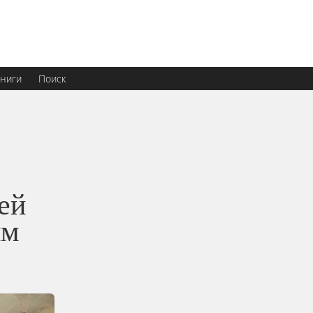
ниги
Поиск
ей
им