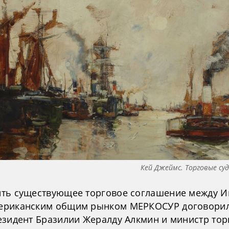
Кей Джеймс. Торговые суд
ть существующее торговое соглашение между И
риканским общим рынком МЕРКОСУР договори
езидент Бразилии Жералду Алкмин и министр тор