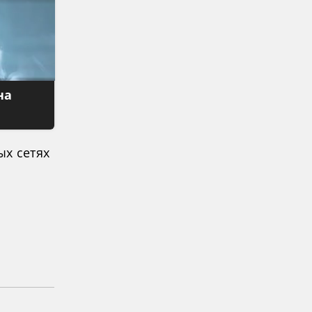
на
ых сетях