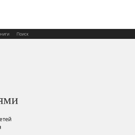
ниги
Поиск
тями
етей
я