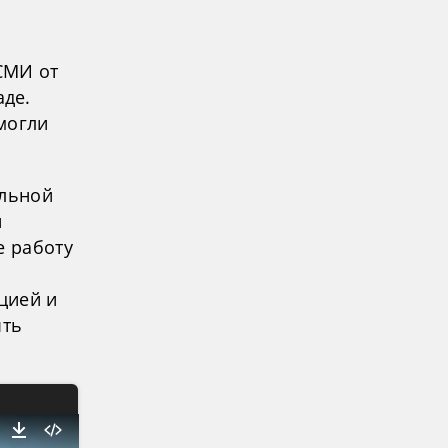
-СМИ от
де.
 могли
альной
и
е работу
цией и
ыть