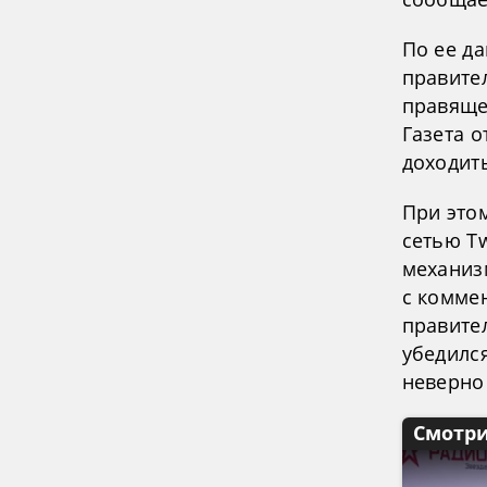
По ее д
правител
правяще
Газета о
доходит
При это
сетью T
механиз
с комме
правите
убедился
неверно
Смотри