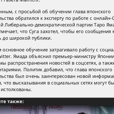
анным, с просьбой об обучении глава японского
ьства обратился к эксперту по работе с онлайн
й Либерально-демократической партии Таро Яма
тмечает, что Суга захотел, чтобы его сообщения
ь до широкой публики.
м основное обучение затрагивало работу с соци
witter. Ямада объяснил премьер-министру Япони
мы распространения новостей в соцсетях, а такж
нтариями. Политик добавил, что глава японского
льства был очень заинтересован новой информа
, что высказывания в социальных сетях могут б
 истолкованы.
те также: