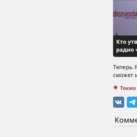
Кто ут
радио 
Теперь Я
сможет 
Токио
Комм