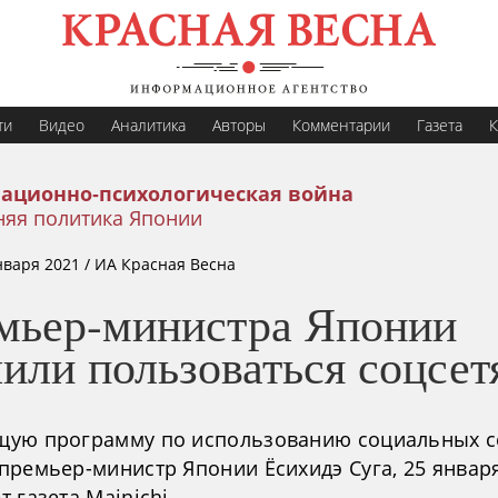
ти
Видео
Аналитика
Авторы
Комментарии
Газета
К
ационно-психологическая война
няя политика Японии
нваря 2021
/ ИА Красная Весна
мьер-министра Японии
или пользоваться соцсе
ую программу по использованию социальных с
премьер-министр Японии Ёсихидэ Суга, 25 январ
 газета Mainichi.