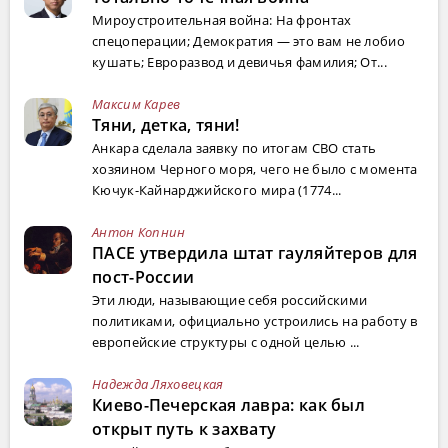
Мироустроительная война: На фронтах
спецоперации; Демократия — это вам не лобио
кушать; Евроразвод и девичья фамилия; От...
Максим Карев
Тяни, детка, тяни!
Анкара сделала заявку по итогам СВО стать
хозяином Черного моря, чего не было с момента
Кючук-Кайнарджийского мира (1774...
Антон Копнин
ПАСЕ утвердила штат гауляйтеров для
пост-России
Эти люди, называющие себя российскими
политиками, официально устроились на работу в
европейские структуры с одной целью ...
Надежда Ляховецкая
Киево-Печерская лавра: как был
открыт путь к захвату