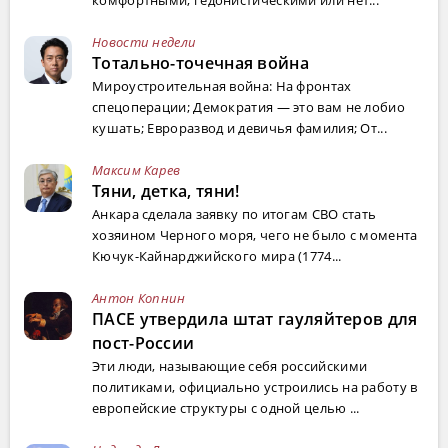
Новости недели
Тотально-точечная война
Мироустроительная война: На фронтах
спецоперации; Демократия — это вам не лобио
кушать; Евроразвод и девичья фамилия; От...
Максим Карев
Тяни, детка, тяни!
Анкара сделала заявку по итогам СВО стать
хозяином Черного моря, чего не было с момента
Кючук-Кайнарджийского мира (1774...
Антон Копнин
ПАСЕ утвердила штат гауляйтеров для
пост-России
Эти люди, называющие себя российскими
политиками, официально устроились на работу в
европейские структуры с одной целью ...