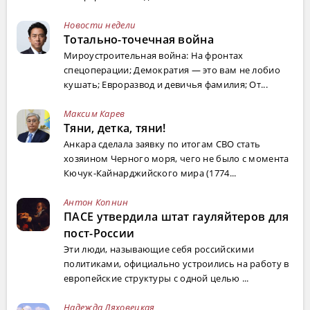
Новости недели
Тотально-точечная война
Мироустроительная война: На фронтах
спецоперации; Демократия — это вам не лобио
кушать; Евроразвод и девичья фамилия; От...
Максим Карев
Тяни, детка, тяни!
Анкара сделала заявку по итогам СВО стать
хозяином Черного моря, чего не было с момента
Кючук-Кайнарджийского мира (1774...
Антон Копнин
ПАСЕ утвердила штат гауляйтеров для
пост-России
Эти люди, называющие себя российскими
политиками, официально устроились на работу в
европейские структуры с одной целью ...
Надежда Ляховецкая