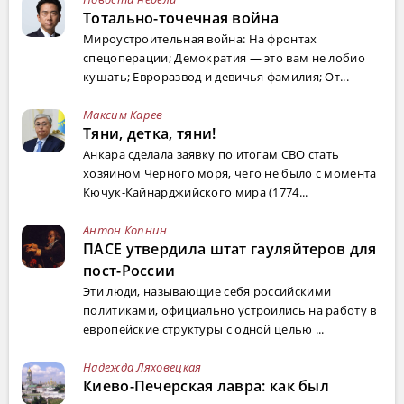
Тотально-точечная война
Мироустроительная война: На фронтах
спецоперации; Демократия — это вам не лобио
кушать; Евроразвод и девичья фамилия; От...
Максим Карев
Тяни, детка, тяни!
Анкара сделала заявку по итогам СВО стать
хозяином Черного моря, чего не было с момента
Кючук-Кайнарджийского мира (1774...
Антон Копнин
ПАСЕ утвердила штат гауляйтеров для
пост-России
Эти люди, называющие себя российскими
политиками, официально устроились на работу в
европейские структуры с одной целью ...
Надежда Ляховецкая
Киево-Печерская лавра: как был