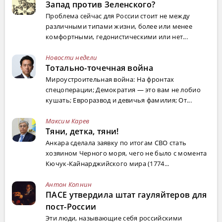
Запад против Зеленского?
Проблема сейчас для России стоит не между
различными типами жизни, более или менее
комфортными, гедонистическими или нет...
Новости недели
Тотально-точечная война
Мироустроительная война: На фронтах
спецоперации; Демократия — это вам не лобио
кушать; Евроразвод и девичья фамилия; От...
Максим Карев
Тяни, детка, тяни!
Анкара сделала заявку по итогам СВО стать
хозяином Черного моря, чего не было с момента
Кючук-Кайнарджийского мира (1774...
Антон Копнин
ПАСЕ утвердила штат гауляйтеров для
пост-России
Эти люди, называющие себя российскими