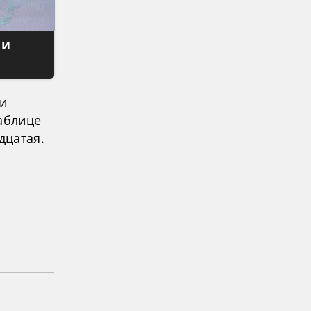
 и
 и
аблице
дцатая.