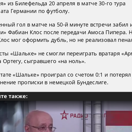
» из Билефельда 20 апреля в матче 30-го тура
ата Германии по футболу.
нный гол в матче на 50-й минуте встречи забил 
и» Фабиан Клос после передачи Амоса Пипера. Н
лос мог оформить дубль, но не реализовал пена
сты «Шальке» не смогли переиграть вратаря «А
 Ортегу, сыгравшего «на ноль».
ьтате «Шальке» проиграл со счетом 0:1 и потеря
анение прописки в немецкой Бундеслиге.
те также: