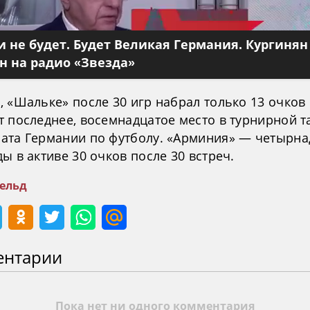
 не будет. Будет Великая Германия. Кургинян
 на радио «Звезда»
 «Шальке» после 30 игр набрал только 13 очков
т последнее, восемнадцатое место в турнирной т
ата Германии по футболу. «Арминия» — четырна
ы в активе 30 очков после 30 встреч.
ельд
ентарии
Пока нет ни одного комментария