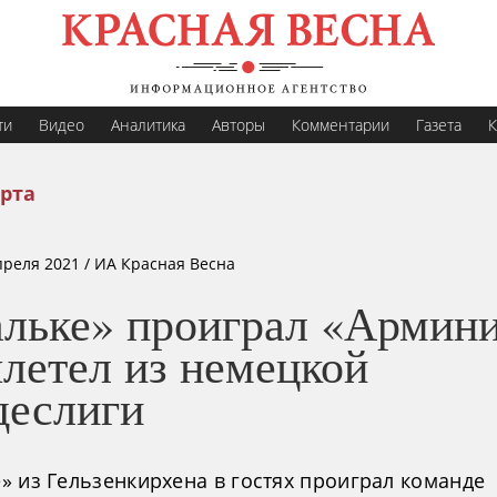
ти
Видео
Аналитика
Авторы
Комментарии
Газета
К
рта
преля 2021
/ ИА Красная Весна
льке» проиграл «Армин
летел из немецкой
деслиги
» из Гельзенкирхена в гостях проиграл команде