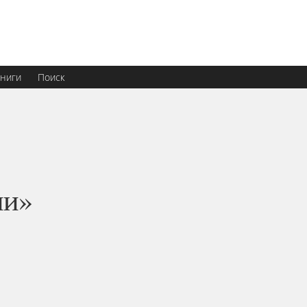
ниги
Поиск
ии»