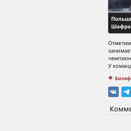
Польши
Шафран
Отметим,
занимае
чемпион
У команд
Билеф
Комм