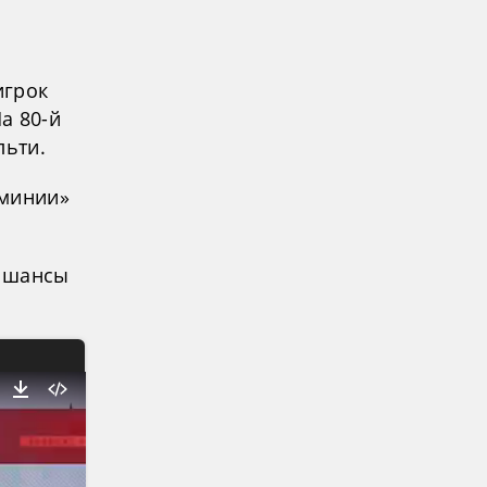
игрок
а 80-й
льти.
рминии»
л шансы