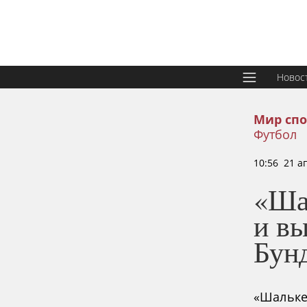
Новос
Мир спо
Футбол
10:56 21 а
«Ша
и вы
Бун
«Шальке