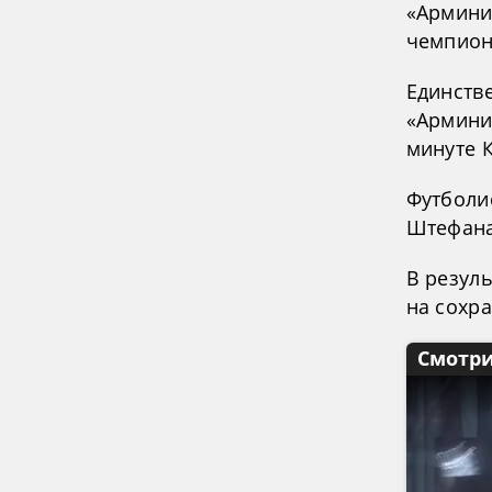
«Арминия
чемпион
Единстве
«Армини
минуте К
Футболи
Штефана
В резул
на сохр
Смотри