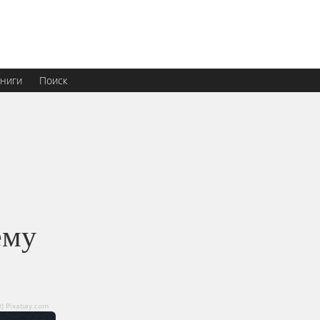
ниги
Поиск
ему
) Pixabay.com