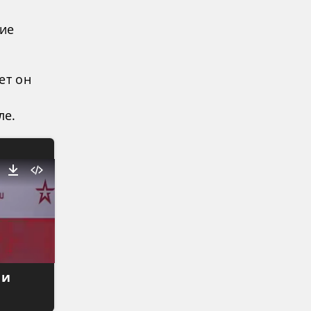
ние
ет он
ле.
 и