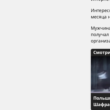
Интересн
месяца 
Мужчина
получал
организ
Смотри
Польши
Шафран