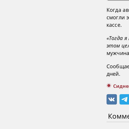
Когда а
смогли э
кассе.
«Тогда я
этом цел
мужчина
Сообщае
дней.
Сидне
Комм