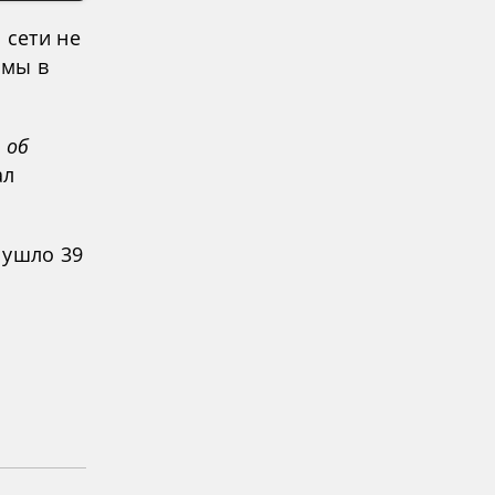
 сети не
ммы в
 об
ал
 ушло 39