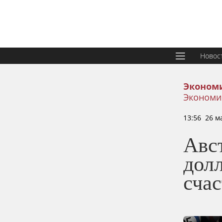
Новос
Эконом
Экономи
13:56 26 м
Авс
долл
сча