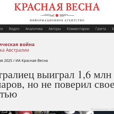
ти
Видео
Аналитика
Авторы
Комментарии
Газета
К
ическая война
ка Австралии
ая 2025
/ ИА Красная Весна
тралиец выиграл 1,6 млн
аров, но не поверил сво
стью
Изображение: (сс0