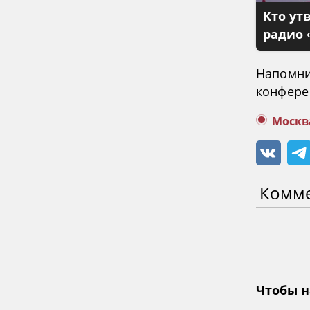
Кто ут
радио 
Напомни
конферен
Москв
Комм
Чтобы н