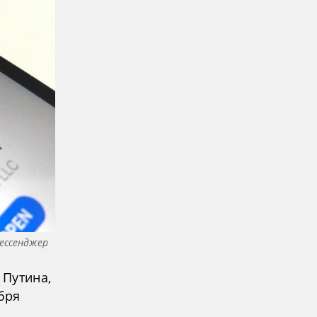
Мессенджер
 Путина,
бря