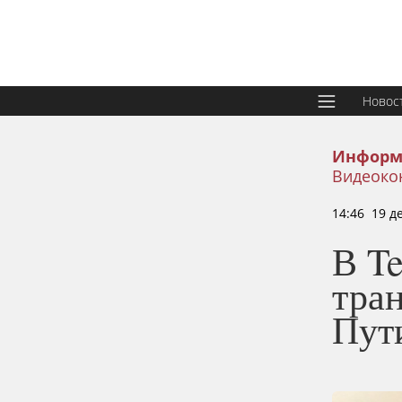
Новос
Информ
Видеоко
14:46 19 д
В Te
тра
Пут