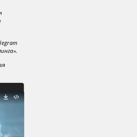
и
т
elegram
инга».
ая