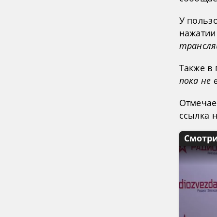
У польз
нажатии 
трансля
Также в
пока не
Отмечае
ссылка н
Смотри