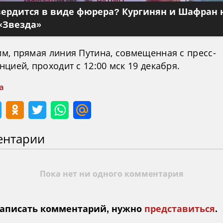
вердится в виде фюрера? Кургинян и Шафран 
«Звезда»
м, прямая линия Путина, совмещенная с пресс-
цией, проходит с 12:00 мск 19 декабря.
а
ентарии
Пока нет ни одного комментария
аписать комментарий, нужно
представиться
.