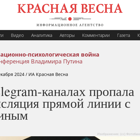
ти
Видео
Аналитика
Авторы
Комментарии
Газета
К
ационно-психологическая война
нференция Владимира Путина
екабря 2024
/ ИА Красная Весна
legram-каналах пропала
нсляция прямой линии с
иным
Изображение: (cc) Фотобан