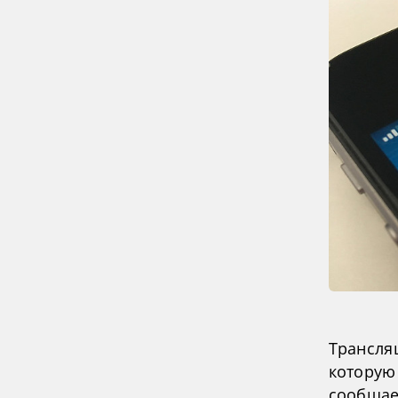
Трансля
которую 
сообщае