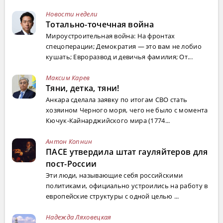
Новости недели
Тотально-точечная война
Мироустроительная война: На фронтах
спецоперации; Демократия — это вам не лобио
кушать; Евроразвод и девичья фамилия; От...
Максим Карев
Тяни, детка, тяни!
Анкара сделала заявку по итогам СВО стать
хозяином Черного моря, чего не было с момента
Кючук-Кайнарджийского мира (1774...
Антон Копнин
ПАСЕ утвердила штат гауляйтеров для
пост-России
Эти люди, называющие себя российскими
политиками, официально устроились на работу в
европейские структуры с одной целью ...
Надежда Ляховецкая