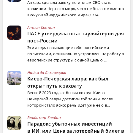
Анкара сделала заявку по итогам СВО стать
хозяином Черного моря, чего не было с момента
Кючук-Кайнарджийского мира (1774...
Антон Копнин
ПАСЕ утвердила штат гауляйтеров для
пост-России
Эти люди, называющие себя российскими
политиками, официально устроились на работу в
европейские структуры с одной целью ...
Надежда Ляховецкая
Киево-Печерская лавра: как был
открыт путь к захвату
Весной 2023 года события вокруг Киево-
Печерской лавры достигли той точки, после
которой стало ясно: речь идет уже не о в...
Владимир Колдин
Парадокс убыточных инвестиций
в ИИ, или Цена за лотерейный билет в