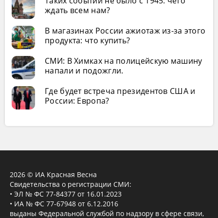
Таких событий не было с 1945: чего
ждать всем нам?
В магазинах России ажиотаж из-за этого
продукта: что купить?
СМИ: В Химках на полицейскую машину
напали и подожгли.
Где будет встреча президентов США и
России: Европа?
2026 © ИА Красная Весна
Свидетельства о регистрации СМИ:
• ЭЛ № ФС 77-84377 от 16.01.2023
• ИА № ФС 77-67948 от 6.12.2016
выданы Федеральной службой по надзору в сфере связи,