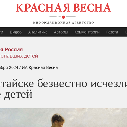
ти
Видео
Аналитика
Авторы
Комментарии
Газета
К
я Россия
ропавших детей
ября 2024
/ ИА Красная Весна
тайске безвестно исчезл
 детей