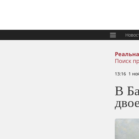
Новос
Реальна
Поиск п
13:16 1 но
В Ба
двое