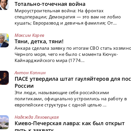
Тотально-точечная война
Мироустроительная война: На фронтах
спецоперации; Демократия — это вам не лобио
кушать; Евроразвод и девичья фамилия; От...
Максим Карев
Тяни, детка, тяни!
Анкара сделала заявку по итогам СВО стать хозяин
Черного моря, чего не было с момента Кючук-
Кайнарджийского мира (1774...
Антон Копнин
ПАСЕ утвердила штат гауляйтеров для пос
России
Эти люди, называющие себя российскими
политиками, официально устроились на работу в
европейские структуры с одной целью ...
Надежда Ляховецкая
Киево-Печерская лавра: как был открыт
путь к захвату