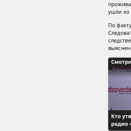
прожива
ушли из 
По факт
Следова
следств
выяснен
Смотри
Кто ут
радио 