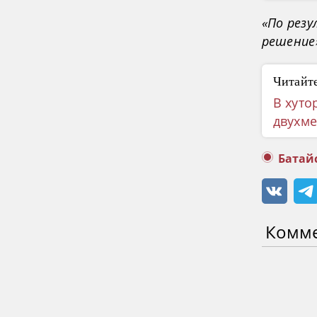
«По рез
решение
Читайте
В хуто
двухме
Батай
Комм