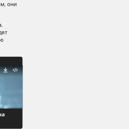
м, они
а.
дят
ью
на