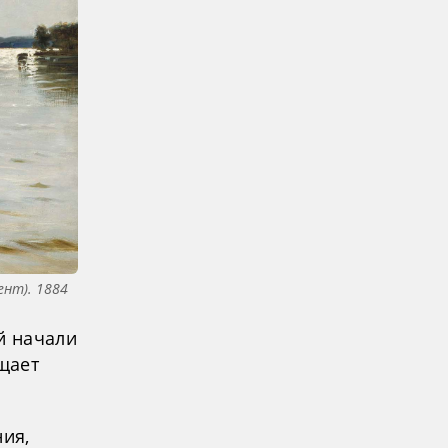
ент). 1884
й начали
бщает
ния,