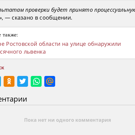
ультатам проверки будет принято процессуальну
»
, — сказано в сообщении.
 также:
ре Ростовской области на улице обнаружили
сячного львенка
ск
ентарии
Пока нет ни одного комментария