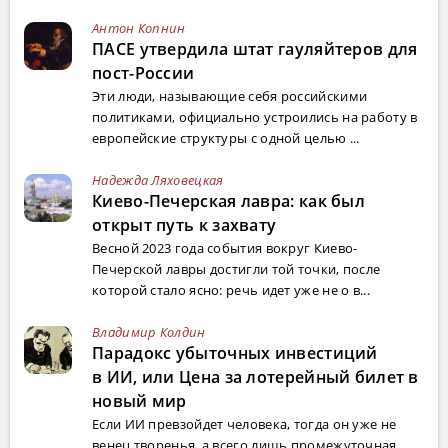
Антон Копнин
ПАСЕ утвердила штат гауляйтеров для
пост-России
Эти люди, называющие себя российскими
политиками, официально устроились на работу в
европейские структуры с одной целью ...
Надежда Ляховецкая
Киево-Печерская лавра: как был
открыт путь к захвату
Весной 2023 года события вокруг Киево-
Печерской лавры достигли той точки, после
которой стало ясно: речь идет уже не о в...
Владимир Колдин
Парадокс убыточных инвестиций
в ИИ, или Цена за лотерейный билет в
новый мир
Если ИИ превзойдет человека, тогда он уже не
венец творенья, а всего лишь промежуточная