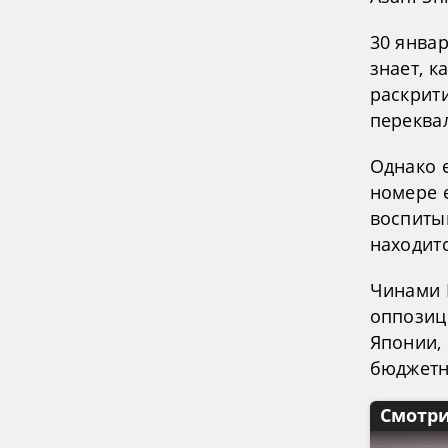
30 январ
знает, к
раскрит
переква
Однако 
номере е
воспиты
находит
Чинами 
оппозиц
Японии,
бюджетн
Смотри