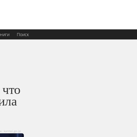
ниги
Поиск
 что
ила
: kantei.go.jp