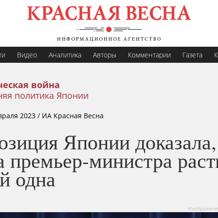
ти
Видео
Аналитика
Авторы
Комментарии
Газета
К
еская война
няя политика Японии
враля 2023
/ ИА Красная Весна
озиция Японии доказала,
а премьер-министра раст
й одна
Изображение