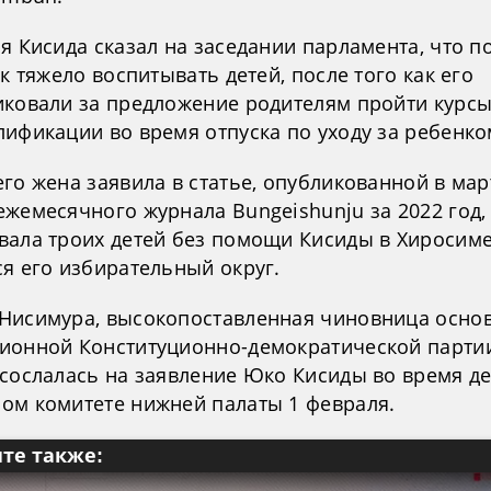
я Кисида сказал на заседании парламента, что п
ак тяжело воспитывать детей, после того как его
иковали за предложение родителям пройти курс
лификации во время отпуска по уходу за ребенко
его жена заявила в статье, опубликованной в ма
жемесячного журнала Bungeishunju за 2022 год,
вала троих детей без помощи Кисиды в Хиросиме
ся его избирательный округ.
Нисимура, высокопоставленная чиновница осно
ионной Конституционно-демократической парти
 сослалась на заявление Юко Кисиды во время де
ом комитете нижней палаты 1 февраля.
те также: