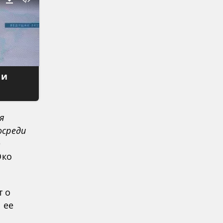
 и
я
осреди
ю
Юко
т о
 ее
о