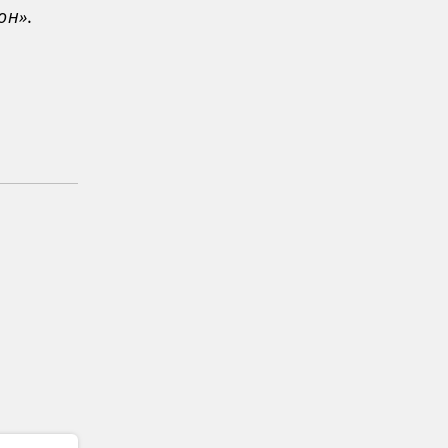
он»
.