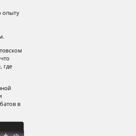
о опыту
ы
м.
ртовском
 что
, где
вной
и
батов в