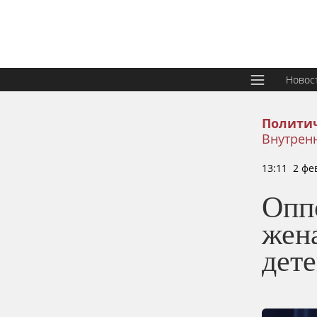
Новос
Политич
Внутрен
13:11 2 фе
Опп
жен
дете