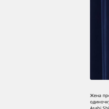
Жена пр
одиночк
Asahi Sh