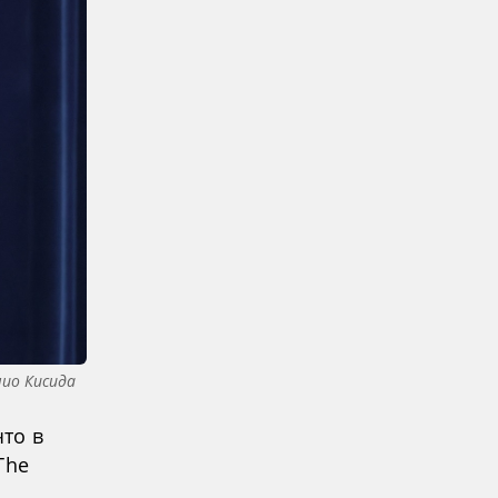
ио Кисида
то в
The