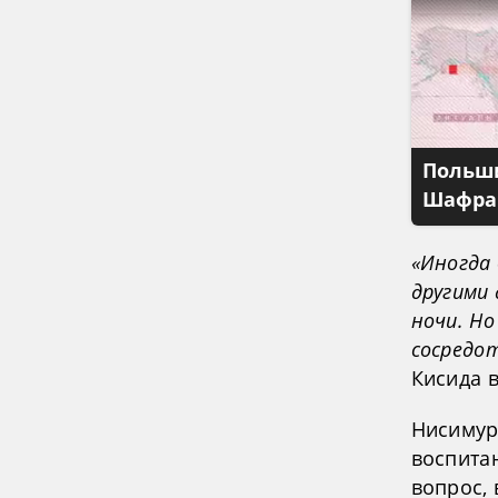
Польши
Шафран
«Иногда 
другими 
ночи. Но
сосредот
Кисида 
Нисимура
воспита
вопрос, 