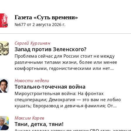
Газета «Суть времени»
№677 от 2 августа 2026 г.
Сергей Кургинян
Запад против Зеленского?
Проблема сейчас для России стоит не между
различными типами жизни, более или менее
комфортными, гедонистическими или нет...
Новости недели
Тотально-точечная война
Мироустроительная война: На фронтах
спецоперации; Демократия — это вам не лобио
кушать; Евроразвод и девичья фамилия; От...
Максим Карев
Тяни, детка, тяни!
Анкара сделала заявку по итогам СВО стать хозяин