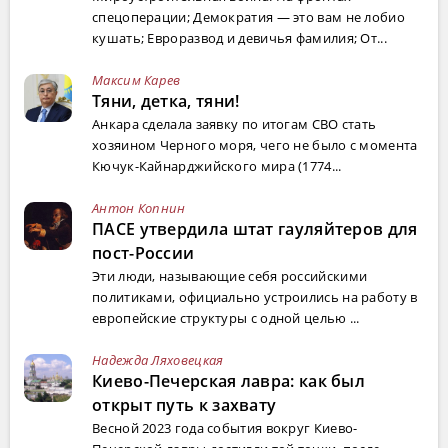
спецоперации; Демократия — это вам не лобио
кушать; Евроразвод и девичья фамилия; От...
Максим Карев
Тяни, детка, тяни!
Анкара сделала заявку по итогам СВО стать
хозяином Черного моря, чего не было с момента
Кючук-Кайнарджийского мира (1774...
Антон Копнин
ПАСЕ утвердила штат гауляйтеров для
пост-России
Эти люди, называющие себя российскими
политиками, официально устроились на работу в
европейские структуры с одной целью ...
Надежда Ляховецкая
Киево-Печерская лавра: как был
открыт путь к захвату
Весной 2023 года события вокруг Киево-