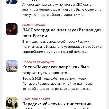
Анкара сделала заявку по итогам СВО стать
хозяином Черного моря, чего не было с момента
Кючук-Кайнарджийского мира (1774...
Антон Копнин
ПАСЕ утвердила штат гауляйтеров для
пост-России
Эти люди, называющие себя российскими
политиками, официально устроились на работу в
европейские структуры с одной целью ...
Надежда Ляховецкая
Киево-Печерская лавра: как был
открыт путь к захвату
Весной 2023 года события вокруг Киево-
Печерской лавры достигли той точки, после
которой стало ясно: речь идет уже не о в...
Владимир Колдин
Парадокс убыточных инвестиций