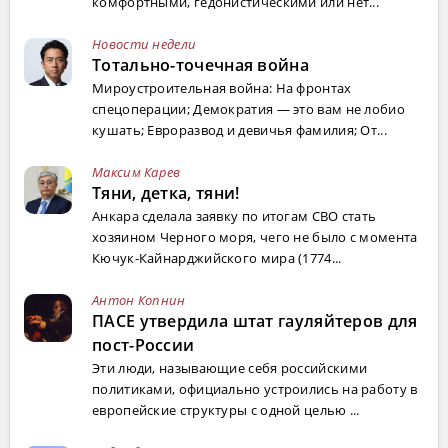
комфортными, гедонистическими или нет...
Новости недели
Тотально-точечная война
Мироустроительная война: На фронтах
спецоперации; Демократия — это вам не лобио
кушать; Евроразвод и девичья фамилия; От...
Максим Карев
Тяни, детка, тяни!
Анкара сделала заявку по итогам СВО стать
хозяином Черного моря, чего не было с момента
Кючук-Кайнарджийского мира (1774...
Антон Копнин
ПАСЕ утвердила штат гауляйтеров для
пост-России
Эти люди, называющие себя российскими
политиками, официально устроились на работу в
европейские структуры с одной целью ...