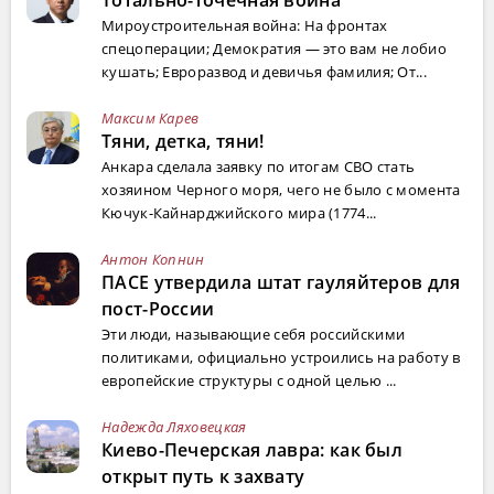
Мироустроительная война: На фронтах
спецоперации; Демократия — это вам не лобио
кушать; Евроразвод и девичья фамилия; От...
Максим Карев
Тяни, детка, тяни!
Анкара сделала заявку по итогам СВО стать
хозяином Черного моря, чего не было с момента
Кючук-Кайнарджийского мира (1774...
Антон Копнин
ПАСЕ утвердила штат гауляйтеров для
пост-России
Эти люди, называющие себя российскими
политиками, официально устроились на работу в
европейские структуры с одной целью ...
Надежда Ляховецкая
Киево-Печерская лавра: как был
открыт путь к захвату