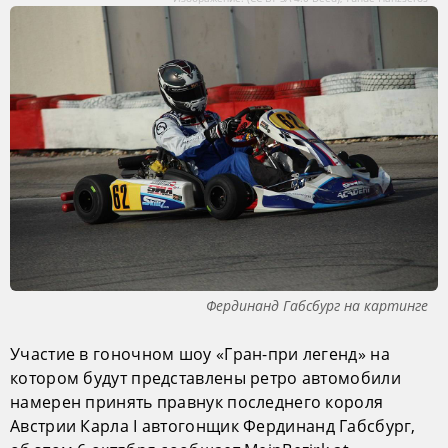
Фердинанд Габсбург на картинге
Участие в гоночном шоу «Гран-при легенд» на
котором будут представлены ретро автомобили
намерен принять правнук последнего короля
Австрии Карла I автогонщик Фердинанд Габсбург,