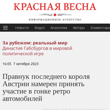
Новости
Видео
Аналитика
Авторы
Комментар
За рубежом: реальный мир
Династия Габсбургов в мировой
политической игре
16:05 7 октября 2023
Правнук последнего короля
Австрии намерен принять
участие в гонке ретро
автомобилей
Изображение: (CC BY-SA 4.0 Deed), Tunde Hanzseros