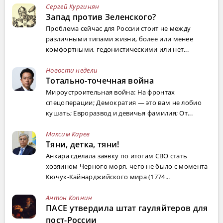
Сергей Кургинян
Запад против Зеленского?
Проблема сейчас для России стоит не между
различными типами жизни, более или менее
комфортными, гедонистическими или нет...
Новости недели
Тотально-точечная война
Мироустроительная война: На фронтах
спецоперации; Демократия — это вам не лобио
кушать; Евроразвод и девичья фамилия; От...
Максим Карев
Тяни, детка, тяни!
Анкара сделала заявку по итогам СВО стать
хозяином Черного моря, чего не было с момента
Кючук-Кайнарджийского мира (1774...
Антон Копнин
ПАСЕ утвердила штат гауляйтеров для
пост-России