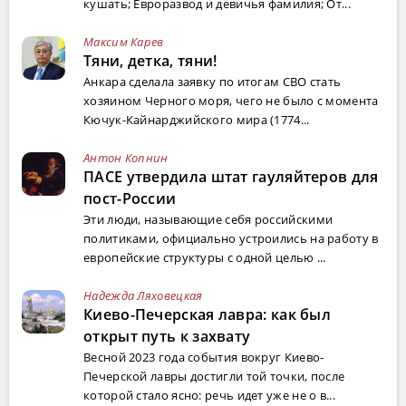
кушать; Евроразвод и девичья фамилия; От...
Максим Карев
Тяни, детка, тяни!
Анкара сделала заявку по итогам СВО стать
хозяином Черного моря, чего не было с момента
Кючук-Кайнарджийского мира (1774...
Антон Копнин
ПАСЕ утвердила штат гауляйтеров для
пост-России
Эти люди, называющие себя российскими
политиками, официально устроились на работу в
европейские структуры с одной целью ...
Надежда Ляховецкая
Киево-Печерская лавра: как был
открыт путь к захвату
Весной 2023 года события вокруг Киево-
Печерской лавры достигли той точки, после
которой стало ясно: речь идет уже не о в...