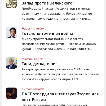
Запад против Зеленского?
Проблема сейчас для России стоит не между
различными типами жизни, более или менее
комфортными, гедонистическими или нет...
Новости недели
Тотально-точечная война
Мироустроительная война: На фронтах
спецоперации; Демократия — это вам не лобио
кушать; Евроразвод и девичья фамилия; От...
Максим Карев
Тяни, детка, тяни!
Анкара сделала заявку по итогам СВО стать
хозяином Черного моря, чего не было с момента
Кючук-Кайнарджийского мира (1774...
Антон Копнин
ПАСЕ утвердила штат гауляйтеров для
пост-России
Эти люди, называющие себя российскими