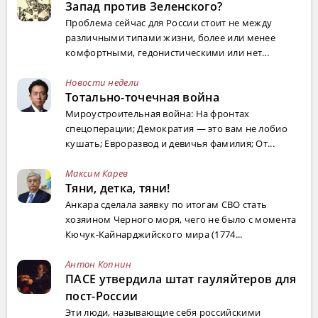
Запад против Зеленского?
Проблема сейчас для России стоит не между
различными типами жизни, более или менее
комфортными, гедонистическими или нет...
Новости недели
Тотально-точечная война
Мироустроительная война: На фронтах
спецоперации; Демократия — это вам не лобио
кушать; Евроразвод и девичья фамилия; От...
Максим Карев
Тяни, детка, тяни!
Анкара сделала заявку по итогам СВО стать
хозяином Черного моря, чего не было с момента
Кючук-Кайнарджийского мира (1774...
Антон Копнин
ПАСЕ утвердила штат гауляйтеров для
пост-России
Эти люди, называющие себя российскими