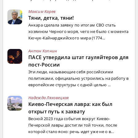
Максим Карев
Тяни, детка, тяни!
Анкара сделала заявку по итогам СВО стать
хозяином Черного моря, чего не было с момента
Кючук-Кайнарджийского мира (1774...
Антон Копнин
ПАСЕ утвердила штат гауляйтеров для
пост-России
Эти люди, называющие себя российскими
политиками, официально устроились на работу в
европейские структуры с одной целью ...
Надежда Ляховецкая
Киево-Печерская лавра: как был
открыт путь к захвату
Весной 2023 года события вокруг Киево-
Печерской лавры достигли той точки, после
которой стало ясно: речь идет уже не о в...