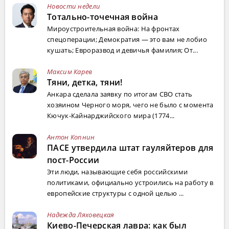
Новости недели
Тотально-точечная война
Мироустроительная война: На фронтах
спецоперации; Демократия — это вам не лобио
кушать; Евроразвод и девичья фамилия; От...
Максим Карев
Тяни, детка, тяни!
Анкара сделала заявку по итогам СВО стать
хозяином Черного моря, чего не было с момента
Кючук-Кайнарджийского мира (1774...
Антон Копнин
ПАСЕ утвердила штат гауляйтеров для
пост-России
Эти люди, называющие себя российскими
политиками, официально устроились на работу в
европейские структуры с одной целью ...
Надежда Ляховецкая
Киево-Печерская лавра: как был