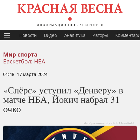
Новости
Видео
Аналитика
Авторы
Комментар
Мир спорта
Баскетбол: НБА
01:48 17 марта 2024
«Спёрс» уступил «Денверу» в
матче НБА, Йокич набрал 31
очко
Изображение: (сс) Rob Masefield