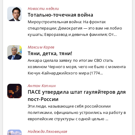
Новости недели
Тотально-точечная война
Мироустроительная война: На фронтах
спецоперации; Демократия — это вам не лобио
кушать; Евроразвод и девичья фамилия; От...
Максим Карев
Тяни, детка, тяни!
Анкара сделала заявку по итогам СВО стать
хозяином Черного моря, чего не было с момента
Кючук-Кайнарджийского мира (1774...
Антон Копнин
ПАСЕ утвердила штат гауляйтеров для
пост-России
Эти люди, называющие себя российскими
политиками, официально устроились на работу в
европейские структуры с одной целью ...
Надежда Ляховецкая