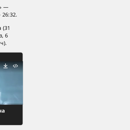
» —
 26:32.
 (31
, 6
ч).
на