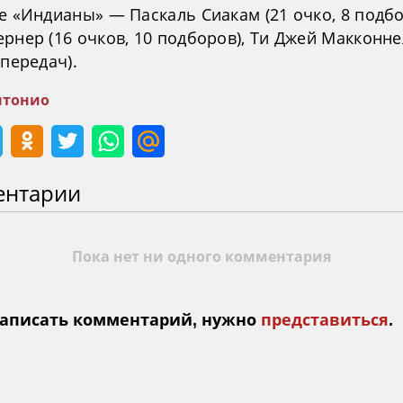
е «Индианы» — Паскаль Сиакам (21 очко, 8 подбо
рнер (16 очков, 10 подборов), Ти Джей Макконне
 передач).
нтонио
ентарии
Пока нет ни одного комментария
аписать комментарий, нужно
представиться
.