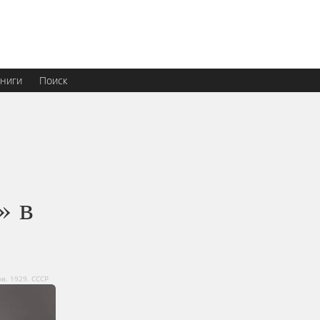
ниги
Поиск
» в
в. 1929. СССР