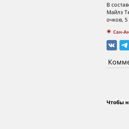
В состав
Майлз Те
очков, 5
Сан-А
Комм
Чтобы н