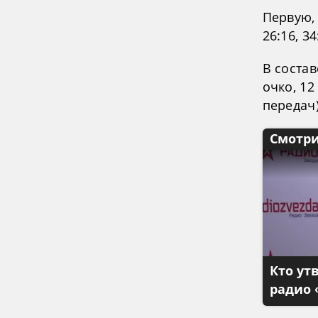
Первую,
26:16, 3
В соста
очко, 12
передач)
Смотри
Кто ут
радио 