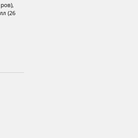
ров),
лл (26