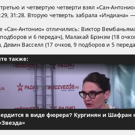
 третью и четвертую четверти взял «Сан-Антонио
4:29, 31:28. Вторую четверть забрала «Индиана» —
ве «Сан-Антонио» отличились: Виктор Вембаньяма
 подборов и 6 передач), Малакай Брэнэм (18 очков
, Девин Васселл (17 очков, 9 подборов и 5 переда
те также:
вердится в виде фюрера? Кургинян и Шафран 
«Звезда»