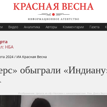
ти
Видео
Аналитика
Авторы
Комментарии
Газета
К
рта
л: НБА
рта 2024
/ ИА Красная Весна
ерс» обыграли «Индиану
А
Изображение: Цитата из х∕ф «Человек с киноаппаратом». Реж. Дзига Верто