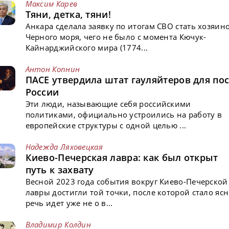
Максим Карев
Тяни, детка, тяни!
Анкара сделала заявку по итогам СВО стать хозяин
Черного моря, чего не было с момента Кючук-
Кайнарджийского мира (1774...
Антон Копнин
ПАСЕ утвердила штат гауляйтеров для пос
России
Эти люди, называющие себя российскими
политиками, официально устроились на работу в
европейские структуры с одной целью ...
Надежда Ляховецкая
Киево-Печерская лавра: как был открыт
путь к захвату
Весной 2023 года события вокруг Киево-Печерской
лавры достигли той точки, после которой стало ясн
речь идет уже не о в...
Владимир Колдин