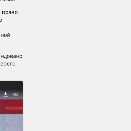
т право
о
бной
ендовано
своего