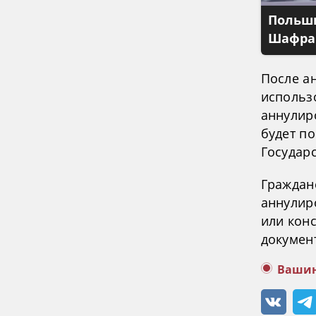
Польши
Шафран
После а
использ
аннулиро
будет п
Государ
Граждан
аннулир
или кон
докумен
Вашин