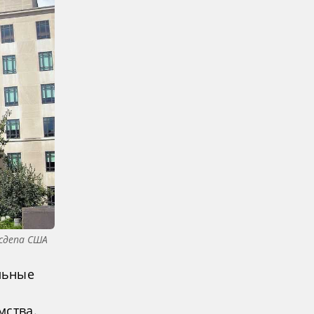
сдепа США
льные
мства.