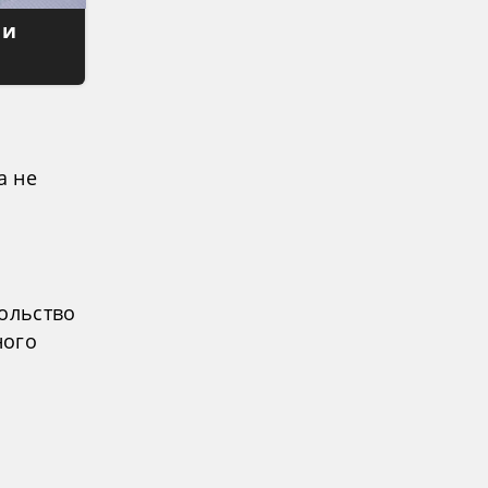
 и
а не
сольство
ного