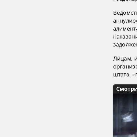
Ведомств
аннулир
алимента
наказан
задолже
Лицам, 
организ
штата, 
Смотри