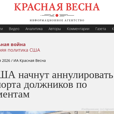
ти
Видео
Аналитика
Авторы
Комментарии
Газета
К
ная война
няя политика США
я 2026
/ ИА Красная Весна
ША начнут аннулировать
порта должников по
ментам
Изображение: (сс) Agnost