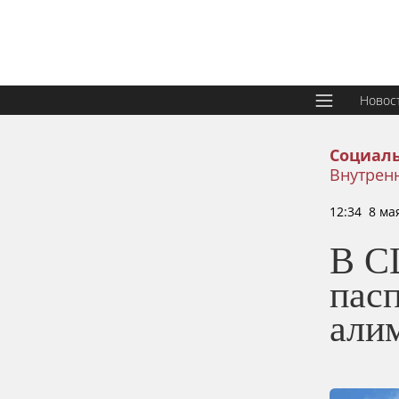
Новос
Социаль
Внутрен
12:34 8 ма
В С
пас
али