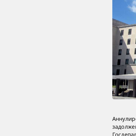
Аннулир
задолже
Госдепа