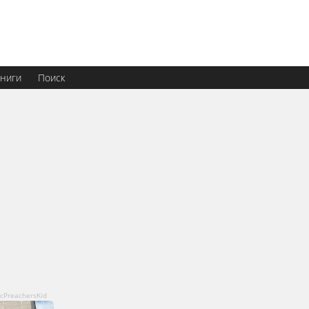
ниги
Поиск
icPreachersKid