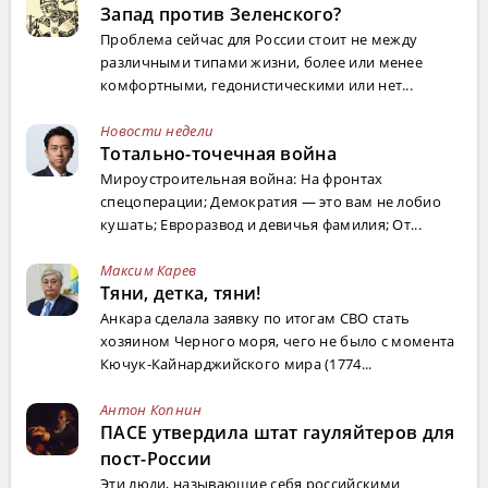
Запад против Зеленского?
Проблема сейчас для России стоит не между
различными типами жизни, более или менее
комфортными, гедонистическими или нет...
Новости недели
Тотально-точечная война
Мироустроительная война: На фронтах
спецоперации; Демократия — это вам не лобио
кушать; Евроразвод и девичья фамилия; От...
Максим Карев
Тяни, детка, тяни!
Анкара сделала заявку по итогам СВО стать
хозяином Черного моря, чего не было с момента
Кючук-Кайнарджийского мира (1774...
Антон Копнин
ПАСЕ утвердила штат гауляйтеров для
пост-России
Эти люди, называющие себя российскими