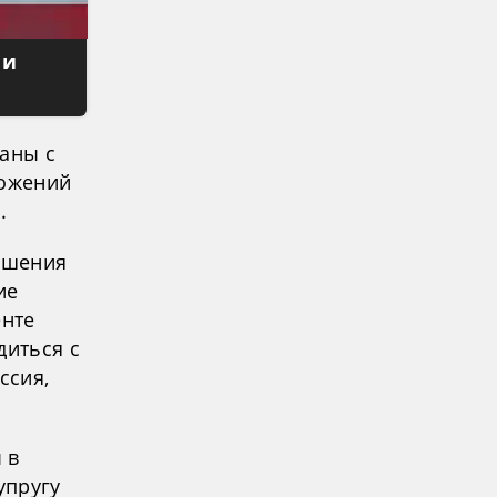
 и
заны с
ложений
.
решения
ие
енте
диться с
ссия,
 в
упругу