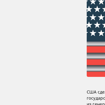
США сде
государс
из гене