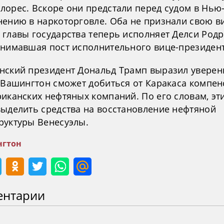
лорес. Вскоре они предстали перед судом в Нью
нению в наркоторговле. Оба не признали свою в
 главы государства теперь исполняет Делси Родр
анимавшая пост исполнительного вице-президент
нский президент Дональд Трамп выразил уверен
о Вашингтон сможет добиться от Каракаса компе
риканских нефтяных компаний. По его словам, э
выделить средства на восстановление нефтяной
руктуры Венесуэлы.
гтон
ентарии