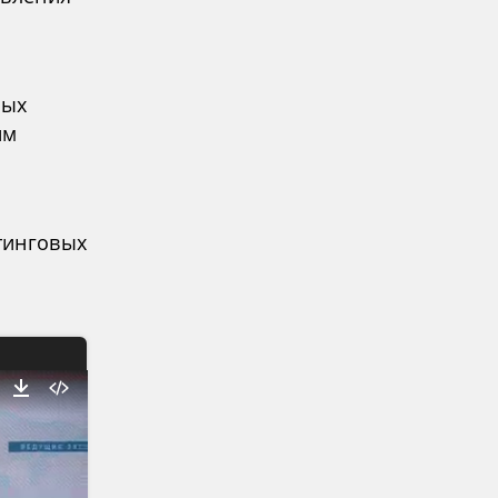
ных
им
тинговых