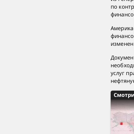
по конт
финансо
Америка
финансо
изменен
Документ
необход
услуг п
нефтяну
Смотри