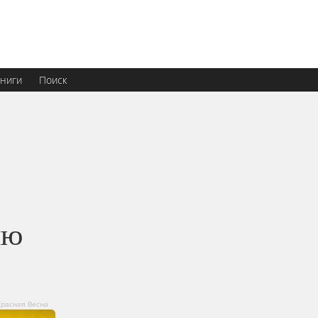
ниги
Поиск
ию
Красная Весна