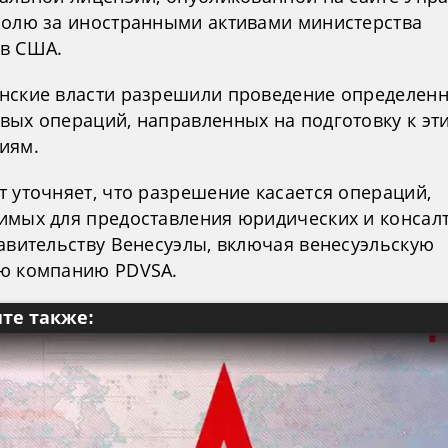
ролю за иностранными активами министерства
в США.
нские власти разрешили проведение определен
вых операций, направленных на подготовку к эт
иям.
 уточняет, что разрешение касается операций,
имых для предоставления юридических и консал
равительству Венесуэлы, включая венесуэльскую
ю компанию PDVSA.
те также: