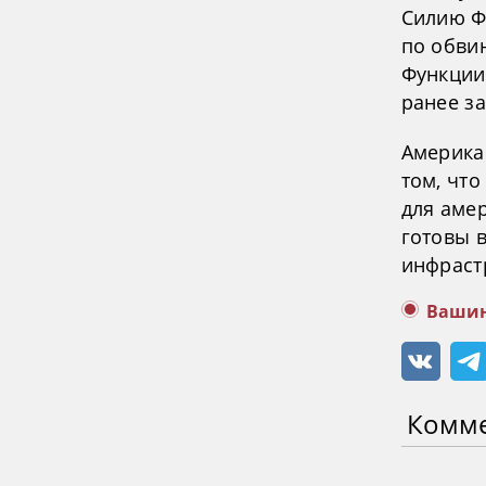
Силию Ф
по обви
Функции
ранее з
Америка
том, чт
для аме
готовы 
инфраст
Вашин
Комм