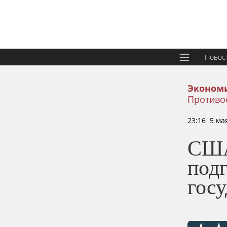
Новос
Эконом
Противо
23:16 5 ма
США
под
госу