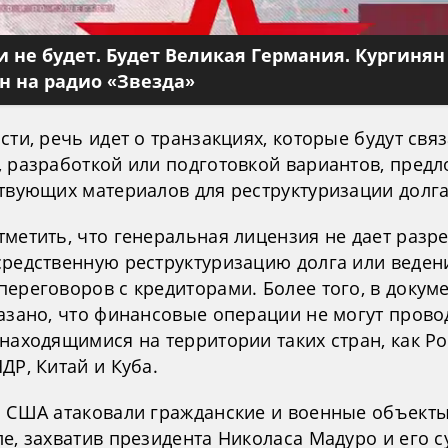
 не будет. Будет Великая Германия. Кургинян
 на радио «Звезда»
сти, речь идет о транзакциях, которые будут свя
, разработкой или подготовкой вариантов, пред
ствующих материалов для реструктуризации долга
тметить, что генеральная лицензия не дает раз
средственную реструктуризацию долга или веден
ереговоров с кредиторами. Более того, в докум
казано, что финансовые операции не могут прово
находящимися на территории таких стран, как Ро
ДР, Китай и Куба.
я США атаковали гражданские и военные объекты
е, захватив президента Николаса Мадуро и его с