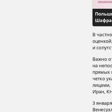
Польши
Шафран
В частно
оценкой
и сопут
Важно о
на непо
прямых п
четко у
лицами, 
Иран, КН
3 январ
Венесуэл