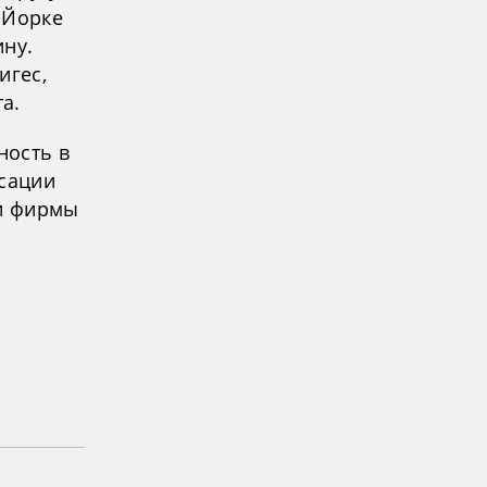
-Йорке
ину.
игес,
а.
ность в
нсации
ти фирмы