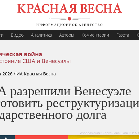
ти
Видео
Аналитика
Авторы
Комментарии
Газета
К
ическая война
стояние США и Венесуэлы
я 2026
/ ИА Красная Весна
 разрешили Венесуэле
готовить реструктуризац
дарственного долга
Изображение: Сергей Анашкин © ИА 