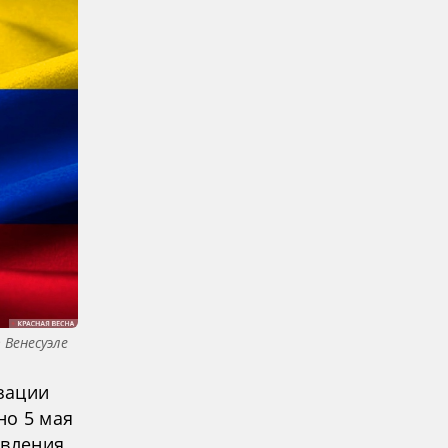
 Венесуэле
зации
но 5 мая
авления