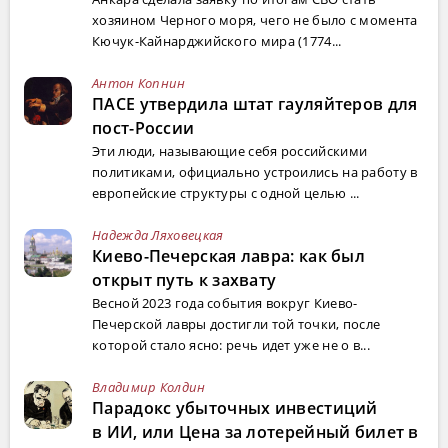
хозяином Черного моря, чего не было с момента
Кючук-Кайнарджийского мира (1774...
Антон Копнин
ПАСЕ утвердила штат гауляйтеров для
пост-России
Эти люди, называющие себя российскими
политиками, официально устроились на работу в
европейские структуры с одной целью ...
Надежда Ляховецкая
Киево-Печерская лавра: как был
открыт путь к захвату
Весной 2023 года события вокруг Киево-
Печерской лавры достигли той точки, после
которой стало ясно: речь идет уже не о в...
Владимир Колдин
Парадокс убыточных инвестиций
в ИИ, или Цена за лотерейный билет в