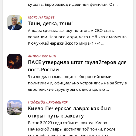
кушать; Евроразвод и девичья фамилия; От...
Максим Карев
Тяни, детка, тяни!
Анкара сделала заявку по итогам СВО стать
хозяином Черного моря, чего не было с момента
Кючук-Кайнарджийского мира (1774...
Антон Копнин
ПАСЕ утвердила штат гауляйтеров для
пост-России
Эти люди, называющие себя российскими
политиками, официально устроились на работу в
европейские структуры с одной целью ...
Надежда Ляховецкая
Киево-Печерская лавра: как был
открыт путь к захвату
Весной 2023 года события вокруг Киево-
Печерской лавры достигли той точки, после
которой стало ясно: речь идет уже не о в...