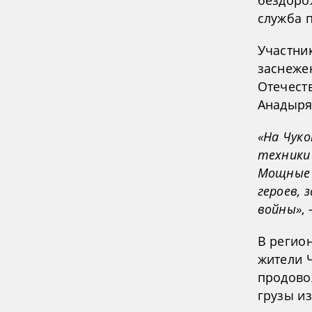
бездоро
служба 
Участни
заснеже
Отечест
Анадыря
«На Чук
техники
Мощные 
героев,
войны»
,
В регио
жители 
продово
грузы из