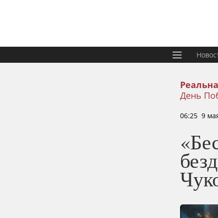
Новос
Реальна
День По
06:25 9 ма
«Бе
без
Чук