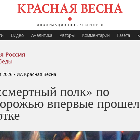
ти
Видео
Аналитика
Авторы
Комментарии
Газета
К
я Россия
беды
я 2026
/ ИА Красная Весна
ссмертный полк» по
дорожью впервые прошел
отке