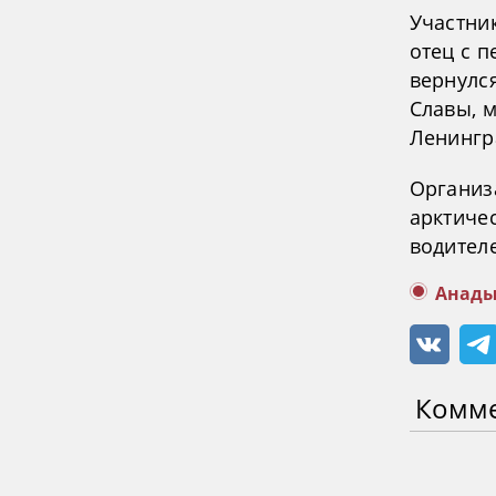
Участник
отец с 
вернулс
Славы, м
Ленингр
Организ
арктиче
водителе
Анады
Комм