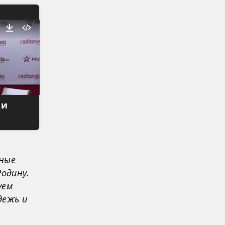
 и
нные
Родину.
уем
дежь и