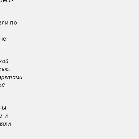
ресс-
зли по
не
кой
жью.
третами
ой
йны
м и
ляли