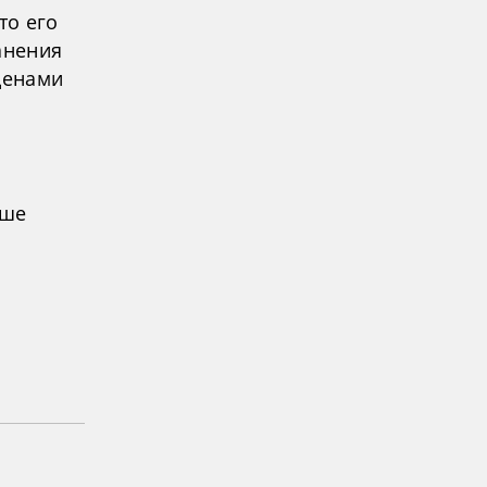
то его
анения
денами
ьше