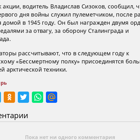
 акции, водитель Владислав Сизоков, сообщил, ч
первого дня войны служил пулеметчиком, после р
я домой в 1945 году. Он был награжден двумя ор
едалями за отвагу, за оборону Сталинграда и
ада.
аторы рассчитывают, что в следующем году к
скому «Бессмертному полку» присоединятся бол
й арктической техники.
рь
ентарии
Пока нет ни одного комментария