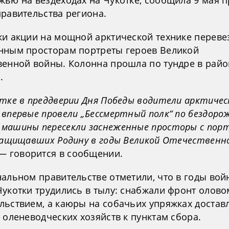
жью на вездеходах на Чукотке, сообщила 9 мая п
правительства региона.
ки акции на мощной арктической технике переве
нным просторам портреты героев Великой
венной войны. Колонна прошла по тундре в райо
.
отке в преддверии Дня Победы водители арктичес
 впервые провели „Бессмертный полк“ по бездоро
машины пересекли заснеженные просторы с пор
 защищавших Родину в годы Великой Отечественн
 — говорится в сообщении.
нальном правительстве отметили, что в годы во
Чукотки трудились в тылу: снабжали фронт олово
льствием, а каюры на собачьих упряжках достав
 оленеводческих хозяйств к пунктам сбора.