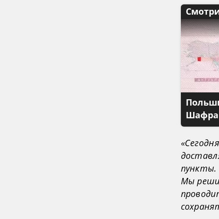
Смотри
Польши
Шафран
«Сегодня
доставл
пункты. 
Мы реши
проводи
сохраня