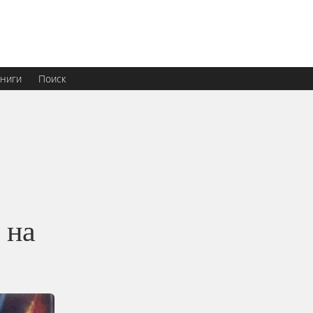
ниги
Поиск
 на