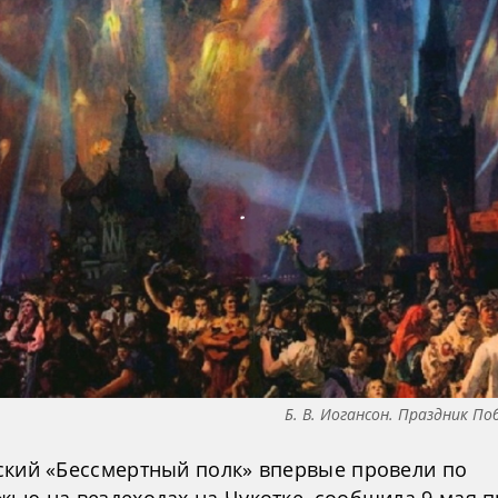
Б. В. Иогансон. Праздник По
ский «Бессмертный полк» впервые провели по